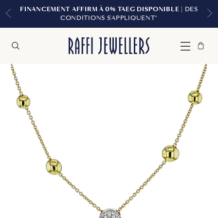
0% TAEG DISPONIBLE
| DES
LIVRAISON GRATUITE
S'APPLIQUENT*
Sac
Fermer
Menu
Rechercher
à
main