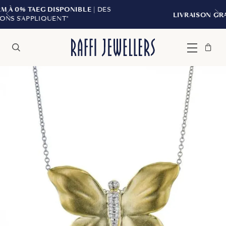
IBLE
| DES
LIVRAISON GRATUITE À PARTIR DE 29
Sac
Fermer
Menu
Rechercher
à
main