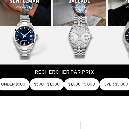
GENTLEMAN
BALLADE
P
DISCOVER
DISCOVER
D
RECHERCHER PAR PRIX
UNDER $500
$500 - $1,000
$1,000 - 3,000
OVER $3,000