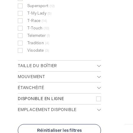
Supersport
12
T-My Lady
5
T-Race
14
T-Touch
10
Telemeter
1
Tradition
4
Visodate
3
TAILLE DU BOÎTIER
Grande (>40mm)
MOUVEMENT
205
Moyenne (32mm - 39mm)
93
Automatique
ÉTANCHÉITÉ
101
Petit (<31mm)
56
solaire
7
30m (100 pieds)
DISPONIBLE EN LIGNE
34
50m (167 pieds)
61
EMPLACEMENT DISPONIBLE
100m (300 pieds)
1
N'importe quel emplacement
200m (660 pieds)
17
Cambridge (Magasin principal)
300m (1000 pieds)
186
Réinitialiser les filtres