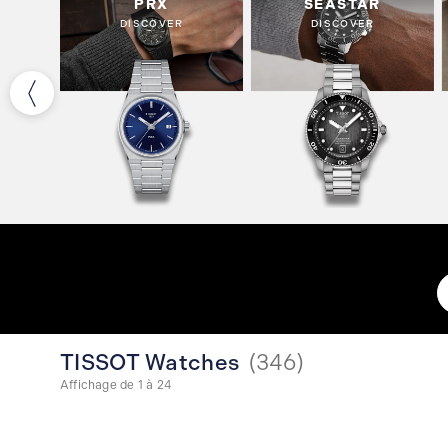
PRX
SEASTAR
DISCOVER
DISCOVER
TISSOT Watches
(
346
)
Affichage de 1 à 24