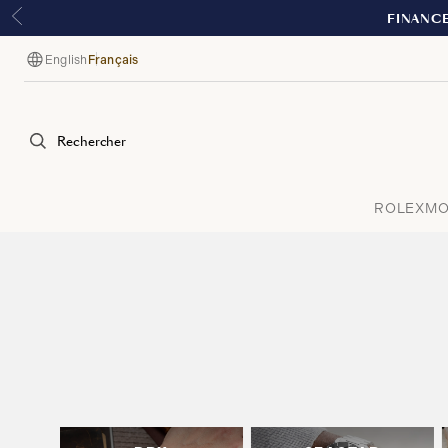
English
Français
Langue
Rechercher
ROLEX
MO