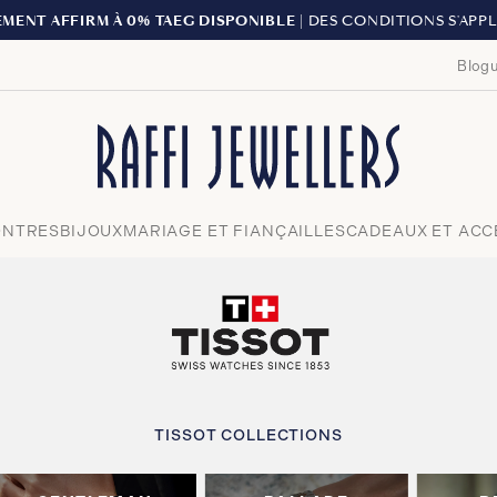
LIVRAISON GRATUITE À PARTIR 
Blogu
Fermer
NTRES
BIJOUX
MARIAGE ET FIANÇAILLES
CADEAUX ET ACC
TISSOT COLLECTIONS