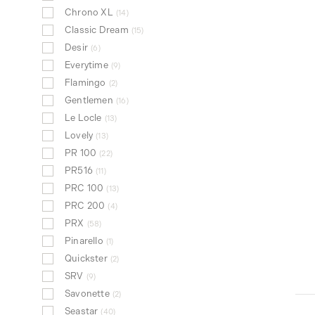
Chrono XL
14
Classic Dream
15
Desir
6
Everytime
9
Flamingo
2
Gentlemen
16
Le Locle
13
Lovely
13
PR 100
22
PR516
11
PRC 100
13
PRC 200
4
PRX
58
Pinarello
1
Quickster
2
SRV
9
Savonette
2
Seastar
40