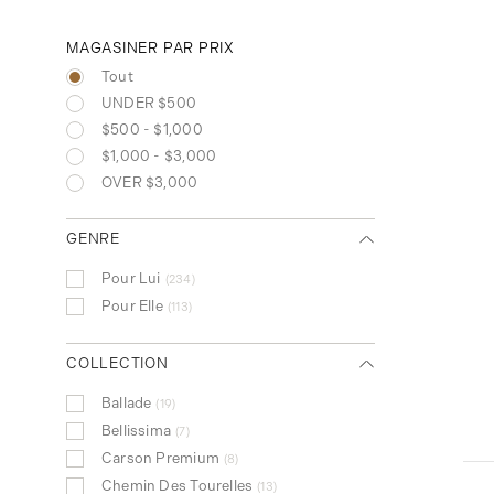
MAGASINER PAR PRIX
Tout
UNDER $500
$500 - $1,000
$1,000 - $3,000
OVER $3,000
GENRE
Pour Lui
234
Pour Elle
113
COLLECTION
Ballade
19
Bellissima
7
Carson Premium
8
Chemin Des Tourelles
13