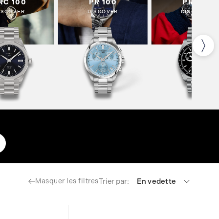
RC 100
PR 100
PR 516
ISCOVER
DISCOVER
DISCOVER
Trier par:
En vedette
Masquer les filtres