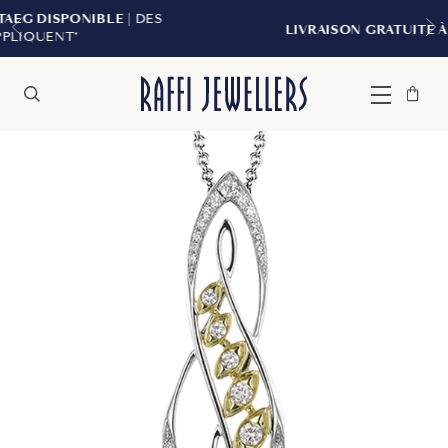
IBLE
| DES
LIVRAISON GRATUITE À PARTIR DE 29
Sac
Fermer
Menu
Rechercher
à
main