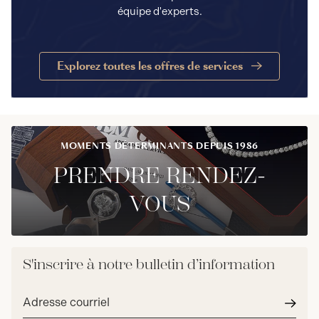
équipe d'experts.
Explorez toutes les offres de services
MOMENTS DÉTERMINANTS DEPUIS 1986
PRENDRE RENDEZ-
VOUS
S'inscrire à notre bulletin d’information
Adresse
courriel*
Envoy