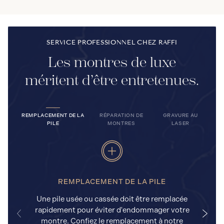
SERVICE PROFESSIONNEL CHEZ RAFFI
Les montres de luxe
méritent d’être entretenues.
REMPLACEMENT DE LA
RÉPARATION DE
GRAVURE AU
PILE
MONTRES
LASER
REMPLACEMENT DE LA PILE
Une pile usée ou cassée doit être remplacée
rapidement pour éviter d'endommager votre
a
montre. Confiez le remplacement à notre