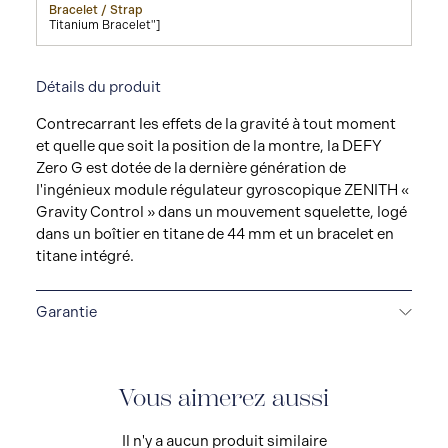
Bracelet / Strap
Titanium Bracelet"]
Détails du produit
Contrecarrant les effets de la gravité à tout moment
et quelle que soit la position de la montre, la DEFY
Zero G est dotée de la dernière génération de
l'ingénieux module régulateur gyroscopique ZENITH «
Gravity Control » dans un mouvement squelette, logé
dans un boîtier en titane de 44 mm et un bracelet en
titane intégré.
Garantie
GARANTIE 2 + 3 ANS
Les montres ZENITH sont des
produits de haute précision et de haute technologie.
Avant de quitter les ateliers de la Manufacture, votre
Vous aimerez aussi
montre a subi plusieurs jours de tests rigoureux de
qualité et de performance. Une garantie internationale
Il n'y a aucun produit similaire