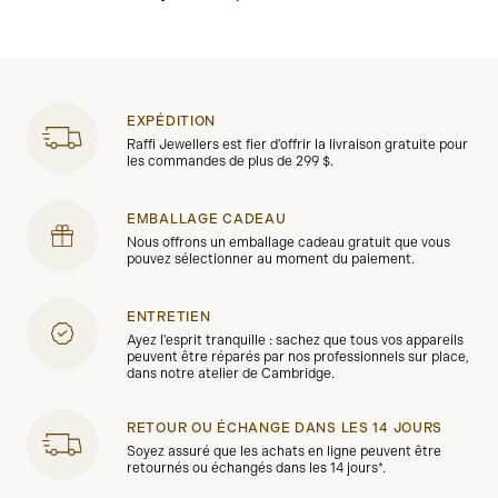
couvre néanmoins tout défaut de fabrication potentiel
pendant deux ans à compter de la date d'achat. Pour
les montres achetées à partir du 1er janvier 2022,
nous offrons une garantie supplémentaire de trois ans
en enregistrant votre montre sur notre site web.
EXPÉDITION
Raffi Jewellers est fier d'offrir la livraison gratuite pour
les commandes de plus de 299 $.
EMBALLAGE CADEAU
Nous offrons un emballage cadeau gratuit que vous
pouvez sélectionner au moment du paiement.
ENTRETIEN
Ayez l'esprit tranquille : sachez que tous vos appareils
peuvent être réparés par nos professionnels sur place,
dans notre atelier de Cambridge.
RETOUR OU ÉCHANGE DANS LES 14 JOURS
Soyez assuré que les achats en ligne peuvent être
retournés ou échangés dans les 14 jours*.