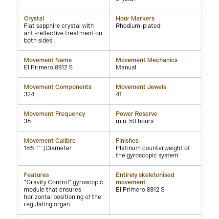
Crystal
Hour Markers
Flat sapphire crystal with
Rhodium-plated
anti-reflective treatment on
both sides
Movement Name
Movement Mechanics
El Primero 8812 S
Manual
Movement Components
Movement Jewels
324
41
Movement Frequency
Power Reserve
36
min. 50 hours
Movement Calibre
Finishes
16¾ ``` (Diameter
Platinum counterweight of
the gyroscopic system
Features
Entirely skeletonised
"Gravity Control" gyroscopic
movement
module that ensures
El Primero 8812 S
horizontal positioning of the
regulating organ