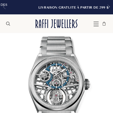
LIVRAISON GRATUITE À PARTIR DE 299 $*
Sac
Fermer
Menu
Rechercher
à
main