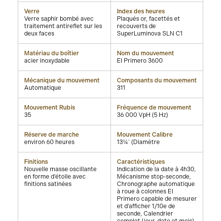
Verre
Index des heures
Verre saphir bombé avec
Plaqués or, facettés et
traitement antireflet sur les
recouverts de
deux faces
SuperLuminova SLN C1
Matériau du boîtier
Nom du mouvement
acier inoxydable
El Primero 3600
Mécanique du mouvement
Composants du mouvement
Automatique
311
Mouvement Rubis
Fréquence de mouvement
35
36 000 VpH (5 Hz)
Réserve de marche
Mouvement Calibre
environ 60 heures
13¼` (Diamètre
Finitions
Caractéristiques
Nouvelle masse oscillante
Indication de la date à 4h30,
en forme d'étoile avec
Mécanisme stop-seconde,
finitions satinées
Chronographe automatique
à roue à colonnes El
Primero capable de mesurer
et d'afficher 1/10e de
seconde, Calendrier