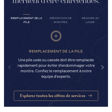
méritent d’être entretenues.
REMPLACEMENT DE LA
RÉPARATION DE
GRAVURE AU
PILE
MONTRES
LASER
REMPLACEMENT DE LA PILE
Une pile usée ou cassée doit être remplacée
rapidement pour éviter d'endommager votre
a
montre. Confiez le remplacement à notre
équipe d'experts.
Explorez toutes les offres de services