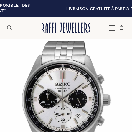
S
LIVRAISON GRATUITE À PARTIR DE 299 $*
Sac
Fermer
Menu
Rechercher
à
main