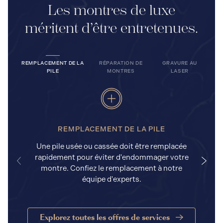
Les montres de luxe
méritent d’être entretenues.
REMPLACEMENT DE LA
RÉPARATION DE
GRAVURE AU
PILE
MONTRES
LASER
REMPLACEMENT DE LA PILE
Une pile usée ou cassée doit être remplacée
rapidement pour éviter d'endommager votre
a
montre. Confiez le remplacement à notre
équipe d'experts.
Explorez toutes les offres de services