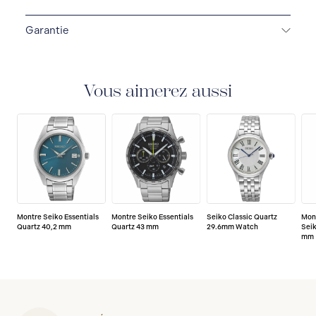
Garantie
GARANTIE DE 3 ANS
Toutes les montres SEIKO sont
livrées avec une garantie de 3 ans qui couvre la
réparation de tout défaut de fabrication.
Vous aimerez aussi
Montre Seiko Essentials
Montre Seiko Essentials
Seiko Classic Quartz
Mon
Quartz 40,2 mm
Quartz 43 mm
29.6mm Watch
Seik
mm