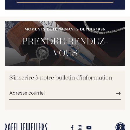
MOMENTS DÉTERMINANTS DEPUIS 1986
PRENDRE RENDEZ-
VOUS
S'inscrire à notre bulletin d’information
Adresse
courriel*
Envoy