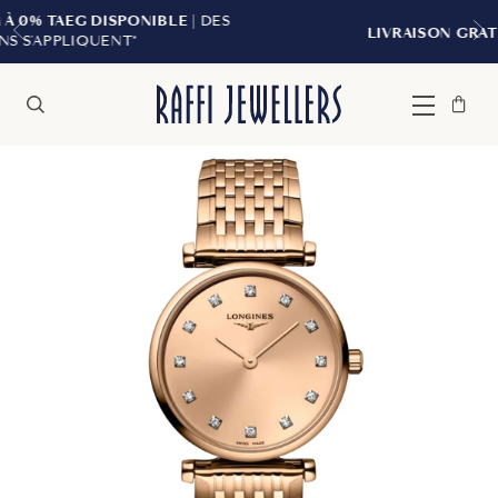
E
| DES
LIVRAISON GRATUITE À PARTIR DE 299 $
Sac
Fermer
Menu
Rechercher
à
main