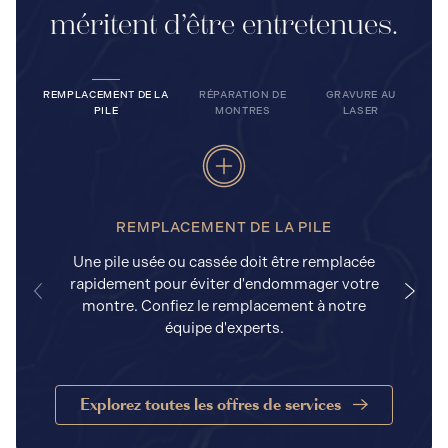
méritent d’être entretenues.
REMPLACEMENT DE LA
RÉPARATION DE
GRAVURE AU
PILE
MONTRES
LASER
REMPLACEMENT DE LA PILE
Une pile usée ou cassée doit être remplacée
rapidement pour éviter d'endommager votre
a
montre. Confiez le remplacement à notre
équipe d'experts.
Explorez toutes les offres de services