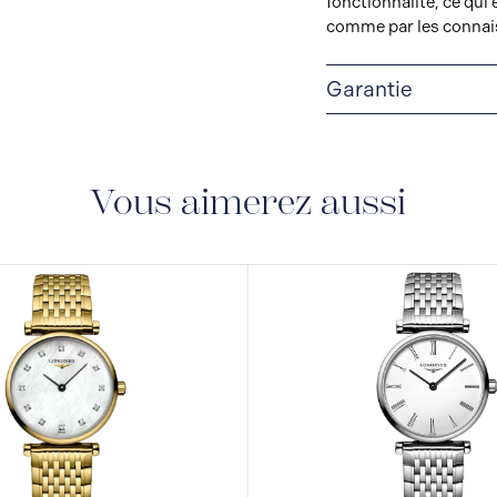
fonctionnalité, ce qui
comme par les connai
Garantie
GARANTIE DE 2 ANS
S.A. vous accorde, à c
quatre (24) mois sur
Vous aimerez aussi
garantie de cinq (5) a
1er janvier 2021, selon
Toutes les montres ach
bracelets sont couvert
tout défaut de matéria