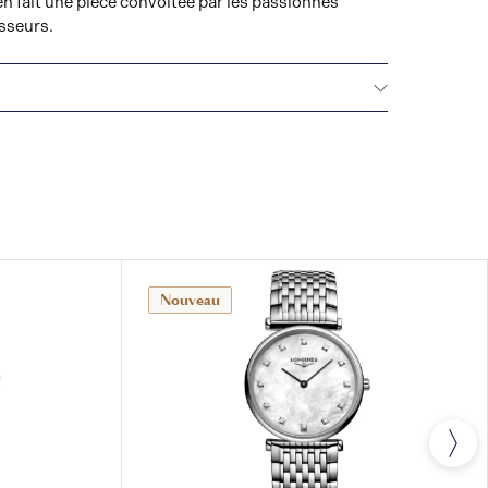
 en fait une pièce convoitée par les passionnés
sseurs.
La Compagnie des Montres Longines, Francillon
ompter de la date d'achat, une garantie de vingt-
 tous les modèles de montres LONGINES® et une
ns sur les montres mécaniques achetées à partir du
 les conditions définies dans la présente garantie.
etées sur le Coin Collectionneur ainsi que tous les
s par une garantie internationale de 24 mois pour
u ou de fabrication.
Nouveau