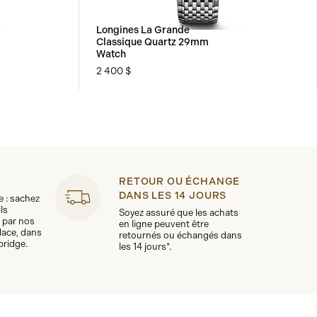
Longines La Grande
Classique Quartz 29mm
Watch
2 400 $
RETOUR OU ÉCHANGE
DANS LES 14 JOURS
le : sachez
ls
Soyez assuré que les achats
 par nos
en ligne peuvent être
lace, dans
retournés ou échangés dans
bridge.
les 14 jours*.