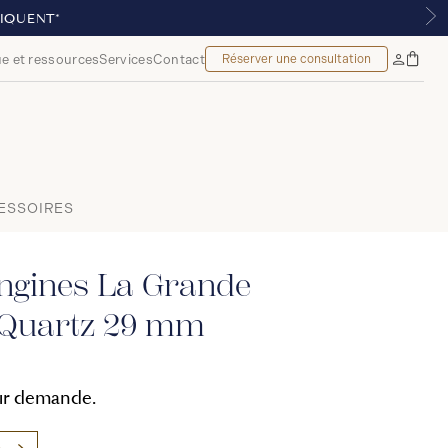
$*
e et ressources
Services
Contact
Réserver une consultation
Sac
Mon
à
compte
main
ESSOIRES
ngines La Grande
 Quartz 29 mm
sur demande.