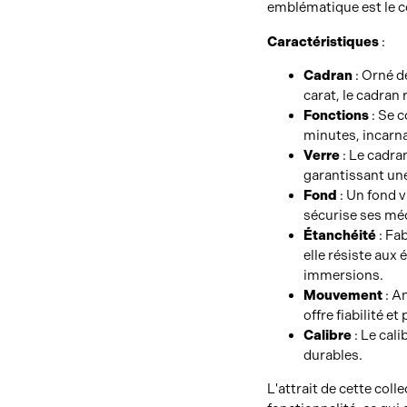
emblématique est le c
Caractéristiques
:
Cadran
: Orné d
carat, le cadran r
Fonctions
: Se c
minutes, incarna
Verre
: Le cadran
garantissant une
Fond
: Un fond v
sécurise ses mé
Étanchéité
: Fa
elle résiste aux
immersions.
Mouvement
: A
offre fiabilité et
Calibre
: Le cal
durables.
L'attrait de cette colle