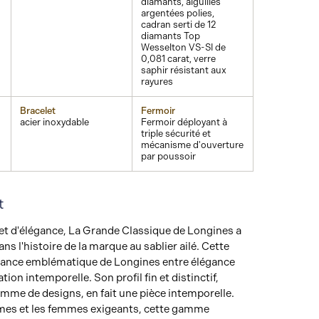
diamants, aiguilles
argentées polies,
cadran serti de 12
diamants Top
Wesselton VS-SI de
0,081 carat, verre
saphir résistant aux
rayures
Bracelet
Fermoir
acier inoxydable
Fermoir déployant à
triple sécurité et
mécanisme d'ouverture
par poussoir
t
et d'élégance, La Grande Classique de Longines a
s l'histoire de la marque au sablier ailé. Cette
lliance emblématique de Longines entre élégance
tion intemporelle. Son profil fin et distinctif,
mme de designs, en fait une pièce intemporelle.
es et les femmes exigeants, cette gamme