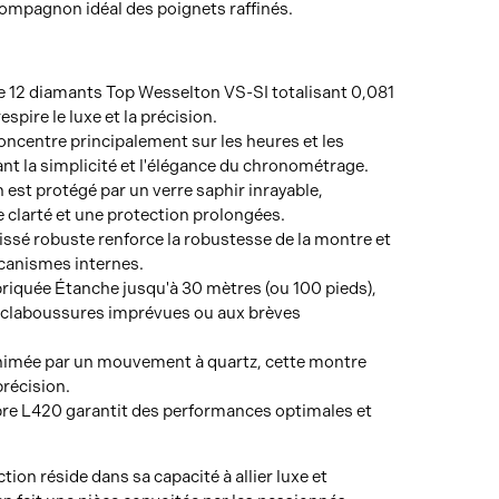
ompagnon idéal des poignets raffinés.
e 12 diamants Top Wesselton VS-SI totalisant 0,081
espire le luxe et la précision.
oncentre principalement sur les heures et les
nt la simplicité et l'élégance du chronométrage.
 est protégé par un verre saphir inrayable,
 clarté et une protection prolongées.
issé robuste renforce la robustesse de la montre et
canismes internes.
briquée Étanche jusqu'à 30 mètres (ou 100 pieds),
 éclaboussures imprévues ou aux brèves
nimée par un mouvement à quartz, cette montre
 précision.
ibre L420 garantit des performances optimales et
ction réside dans sa capacité à allier luxe et