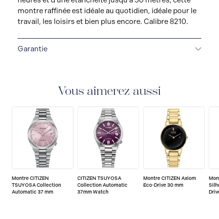
heures et d'une étanchéité jusqu'à 50 mètres, cette
montre raffinée est idéale au quotidien, idéale pour le
travail, les loisirs et bien plus encore. Calibre 8210.
Garantie
5-YEAR LIMITED INTERNATIONAL WARRANTY
All
CITIZEN watches are delivered with a 5-year warranty
that covers the repair of any manufacturing defects.
Vous aimerez aussi
Montre CITIZEN
CITIZEN TSUYOSA
Montre CITIZEN Axiom
Mon
TSUYOSA Collection
Collection Automatic
Eco-Drive 30 mm
Silh
Automatic 37 mm
37mm Watch
Dri