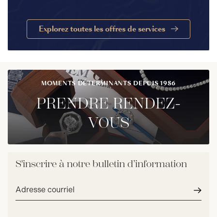
Explorez toutes les offres de services
MOMENTS DÉTERMINANTS DEPUIS 1986
PRENDRE RENDEZ-
VOUS
S'inscrire à notre bulletin d’information
Adresse
courriel*
Envoy