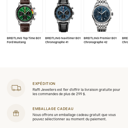
BREITLING Top Time B01
BREITLING Navitimer B01
BREITLING Premier B01
BRE
Ford Mustang
Chronographe 41
Chronographe 42
Chr
EXPÉDITION
Raffi Jewellers est fier d'offrir la livraison gratuite pour
les commandes de plus de 299 $.
EMBALLAGE CADEAU
Nous offrons un emballage cadeau gratuit que vous
pouvez sélectionner au moment du paiement.