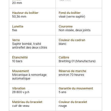
20 mm
Hauteur du boîtier
Fond du boîtier
50,36 mm
vissé (verre saphir)
Lunette
Couronne
fixe
Non vissée, deux joints
Verre
Couleur du cadran
Saphir bombé, traité
blanc
antireflet des deux côtés
Étanchéité
Calibre
10 bars
Breitling 01 (Manufacture)
Mouvement
Réserve de marche
Mécanique à remontage
environ 70 heures
automatique
Vibration
Garantie du mouvement
28 800 v.p.h
5 ans
Matériau du bracelet
Couleur du bracelet
cuir de veau
rouge