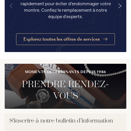
rapidement pour éviter d'endommager votre
a
montre. Confiez le remplacement à notre
équipe d'experts.
Explorez toutes les offres de services
MOMENTS DÉTERMINANTS DEPUIS 1986
PRENDRE RENDEZ-
VOUS
S'inscrire à notre bulletin d’information