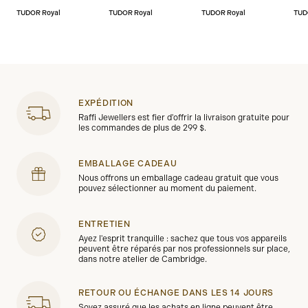
TUDOR Royal
TUDOR Royal
TUDOR Royal
TUD
EXPÉDITION
Raffi Jewellers est fier d'offrir la livraison gratuite pour
les commandes de plus de 299 $.
EMBALLAGE CADEAU
Nous offrons un emballage cadeau gratuit que vous
pouvez sélectionner au moment du paiement.
ENTRETIEN
Ayez l'esprit tranquille : sachez que tous vos appareils
peuvent être réparés par nos professionnels sur place,
dans notre atelier de Cambridge.
RETOUR OU ÉCHANGE DANS LES 14 JOURS
Soyez assuré que les achats en ligne peuvent être