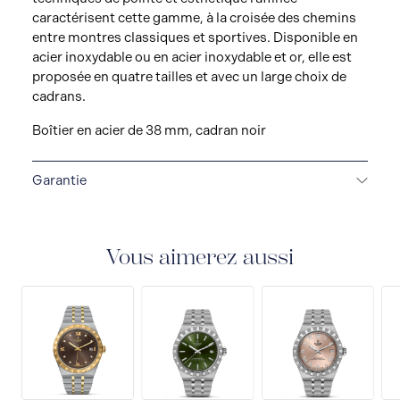
caractérisent cette gamme, à la croisée des chemins
entre montres classiques et sportives. Disponible en
acier inoxydable ou en acier inoxydable et or, elle est
proposée en quatre tailles et avec un large choix de
cadrans.
Boîtier en acier de 38 mm, cadran noir
Garantie
GARANTIE DE 5 ANS
Chaque montre TUDOR est
soumise à des tests rigoureux pour garantir sa
précision et sa fiabilité. TUDOR est convaincu que ses
Vous aimerez aussi
montres répondent aux normes les plus strictes, c'est
pourquoi TUDOR a établi une nouvelle norme en
horlogerie : toutes les montres TUDOR vendues
depuis 2020 bénéficient d'une garantie internationale
de cinq ans.