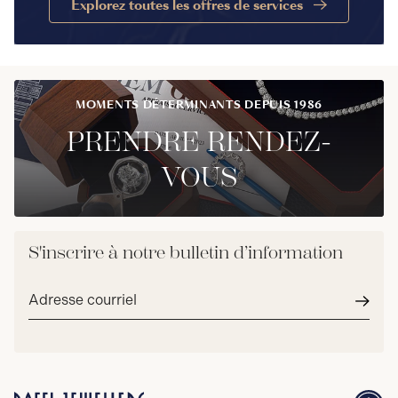
Explorez toutes les offres de services
MOMENTS DÉTERMINANTS DEPUIS 1986
PRENDRE RENDEZ-
VOUS
S'inscrire à notre bulletin d’information
Adresse
courriel*
Envoy