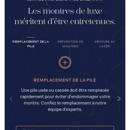
Les montres de luxe
méritent d’être entretenues.
REMPLACEMENT DE LA
RÉPARATION DE
GRAVURE AU
PILE
MONTRES
LASER
REMPLACEMENT DE LA PILE
Une pile usée ou cassée doit être remplacée
rapidement pour éviter d'endommager votre
a
montre. Confiez le remplacement à notre
équipe d'experts.