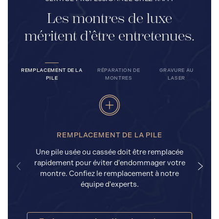
Les montres de luxe
méritent d’être entretenues.
REMPLACEMENT DE LA
RÉPARATION DE
GRAVURE AU
PILE
MONTRES
LASER
REMPLACEMENT DE LA PILE
Une pile usée ou cassée doit être remplacée
rapidement pour éviter d'endommager votre
a
montre. Confiez le remplacement à notre
équipe d'experts.