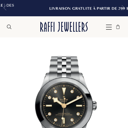
LIVRAISON GRATUITE À PARTIR DE 299 $*
Sac
Fermer
Menu
Rechercher
à
main