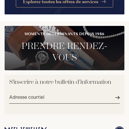
Explorez toutes les offres de services
MOMENTS DÉTERMINANTS DEPUIS 1986
PRENDRE RENDEZ-
VOUS
S'inscrire à notre bulletin d’information
Adresse
courriel*
Envoy