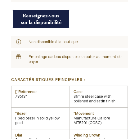
Renseignez-vous
sur la disponibilité
Non disponible à la boutique
Emballage cadeau disponible : ajouter au moment de
payer
CARACTÉRISTIQUES PRINCIPALES :
["Reference
Case
79613"
31mm steel case with
polished and satin finish
"Bezel
"Movement
Fixed bezel in solid yellow
Manufacture Calibre
gold
MT5201 (COSC)
Dial
Winding Crown