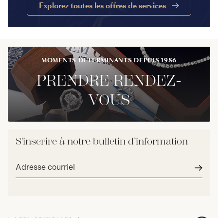
Explorez toutes les offres de services
MOMENTS DÉTERMINANTS DEPUIS 1986
PRENDRE RENDEZ-
VOUS
S'inscrire à notre bulletin d’information
Adresse
courriel*
Envoy