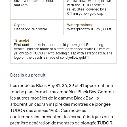
Silver with diamond hour
Screw-down winding crown
markers
with the TUDOR rose in
relief. Steel covered by a
0.1mm yellow gold cap
Crystal
Waterproofness
Flat sapphire crystal
Waterproof to 100m (330 ft)
"Bracelet
First center links in steel or solid yellow gold. Remaining
centre links are made of a steel core capped with 0.2mm of
yellow gold. TUDOR "T-fit" folding clasp with safety catch. The
logo on the catch is made of solid yellow gold"]
Détails du produit
Les modèles Black Bay 31, 36, 39 et 41 apportent une
touche plus formelle aux modèles Black Bay. Comme
les autres modèles de la gamme Black Bay, ils
arborent un cadran inspiré des montres de plongée
TUDOR des années 1950. Ces modèles
contemporains présentent les caractéristiques de la
première génération de montres de plongée TUDOR.