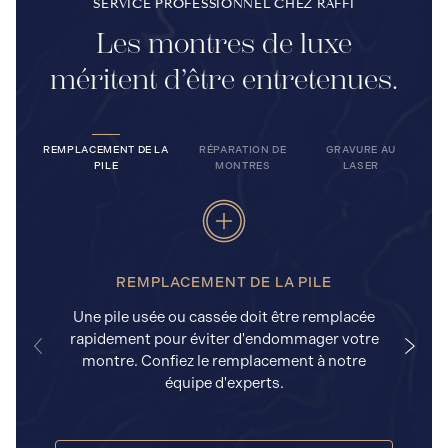
SERVICE PROFESSIONNEL CHEZ RAFFI
Les montres de luxe
méritent d’être entretenues.
REMPLACEMENT DE LA
RÉPARATION DE
GRAVURE AU
PILE
MONTRES
LASER
REMPLACEMENT DE LA PILE
Une pile usée ou cassée doit être remplacée
rapidement pour éviter d'endommager votre
a
montre. Confiez le remplacement à notre
équipe d'experts.