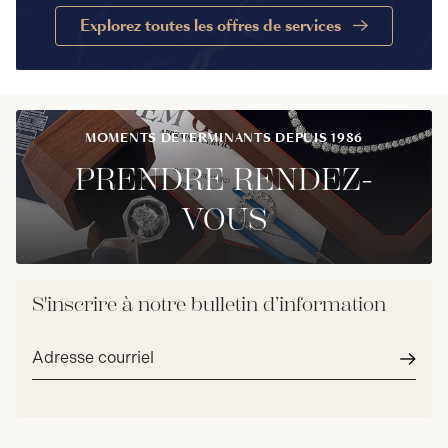
Explorez toutes les offres de services
MOMENTS DÉTERMINANTS DEPUIS 1986
PRENDRE RENDEZ-
VOUS
S'inscrire à notre bulletin d’information
Adresse
courriel*
Envoy