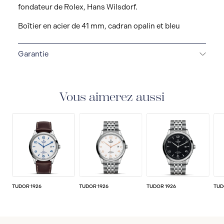
fondateur de Rolex, Hans Wilsdorf.
Boîtier en acier de 41 mm, cadran opalin et bleu
Garantie
GARANTIE DE 5 ANS
Chaque montre TUDOR est
soumise à des tests rigoureux pour garantir sa
précision et sa fiabilité. TUDOR est convaincu que ses
Vous aimerez aussi
montres répondent aux normes les plus strictes, c'est
pourquoi TUDOR a établi une nouvelle norme en
horlogerie : toutes les montres TUDOR vendues
depuis 2020 bénéficient d'une garantie internationale
de cinq ans.
TUDOR 1926
TUDOR 1926
TUDOR 1926
TUD