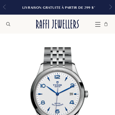
LIVRAISON GRATUITE À PARTIR DE 299 $*
Sac
Fermer
Menu
Rechercher
à
main