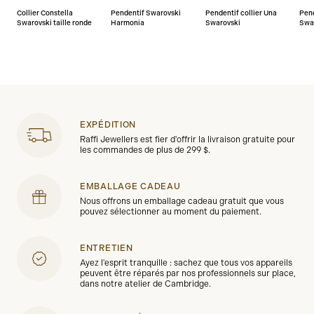
Collier Constella
Pendentif Swarovski
Pendentif collier Una
Pend
Swarovski taille ronde
Harmonia
Swarovski
Swa
EXPÉDITION
Raffi Jewellers est fier d'offrir la livraison gratuite pour
les commandes de plus de 299 $.
EMBALLAGE CADEAU
Nous offrons un emballage cadeau gratuit que vous
pouvez sélectionner au moment du paiement.
ENTRETIEN
Ayez l'esprit tranquille : sachez que tous vos appareils
peuvent être réparés par nos professionnels sur place,
dans notre atelier de Cambridge.