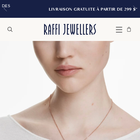
LIVRAISON GRATUITE À PARTIR DE 299 $*
Sac
Fermer
Menu
Rechercher
à
main