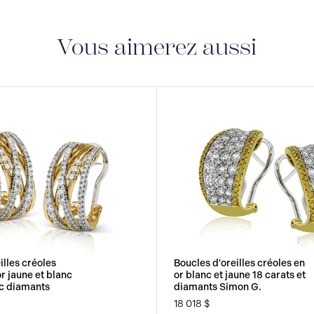
GARANTIE À VIE LI
une garantie à vie limi
fabrication.
Vous aimerez aussi
illes créoles
Boucles d'oreilles créoles en
r jaune et blanc
or blanc et jaune 18 carats et
ec diamants
diamants Simon G.
18 018 $