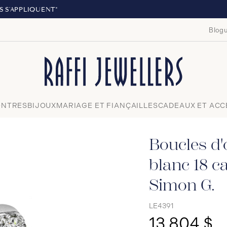
LIVRAISON GRATUITE À PARTIR DE 29
Blogu
Fermer
NTRES
BIJOUX
MARIAGE ET FIANÇAILLES
CADEAUX ET ACC
Boucles d'o
blanc 18 c
Simon G.
LE4391
13 804 $