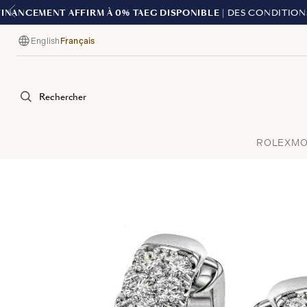
English
Français
Langue
Rechercher
ROLEX
MO