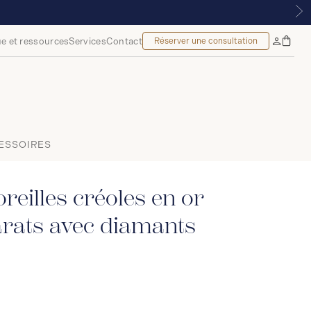
9 $*
e et ressources
Services
Contact
Réserver une consultation
Sac
Mon
à
compte
main
ESSOIRES
reilles créoles en or
arats avec diamants