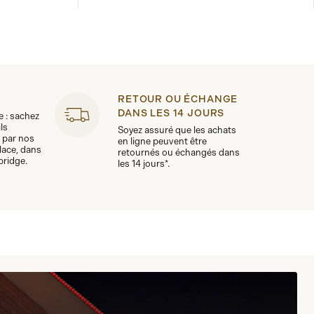
RETOUR OU ÉCHANGE
DANS LES 14 JOURS
le : sachez
ls
Soyez assuré que les achats
 par nos
en ligne peuvent être
lace, dans
retournés ou échangés dans
bridge.
les 14 jours*.