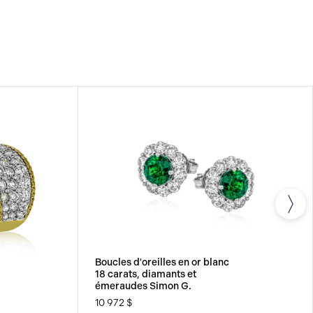
MITÉE
Tous les bijoux fins Simon G. sont livrés avec
tée qui couvre la réparation de tout défaut de
Boucles d'oreilles en or blanc
18 carats, diamants et
émeraudes Simon G.
10 972 $