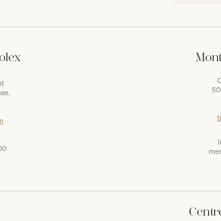
olex
Mont
C
nt
50
se,
t
m
l
00
mer
Centr