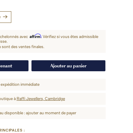
e
Affirm
échelonnés avec
. Vérifiez si vous êtes admissible
isse.
 sont des ventes finales.
tenant
Ajouter au panier
 expédition immédiate
outique à
Raffi Jewellers, Cambridge
u disponible : ajouter au moment de payer
INCIPALES :