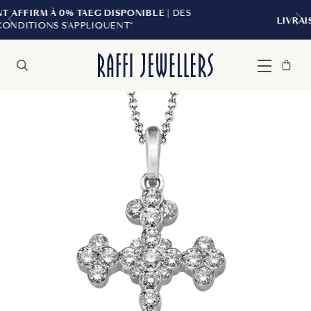
PONIBLE
| DES
LIVRAISON GRATUITE À PARTIR D
T*
Sac
Fermer
Menu
Rechercher
à
main