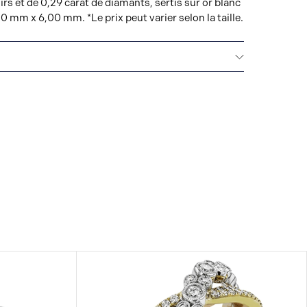
irs et de 0,29 carat de diamants, sertis sur or blanc
0 mm x 6,00 mm. *Le prix peut varier selon la taille.
MITÉE
Tous les bijoux fins Simon G. sont livrés avec
tée qui couvre la réparation de tout défaut de