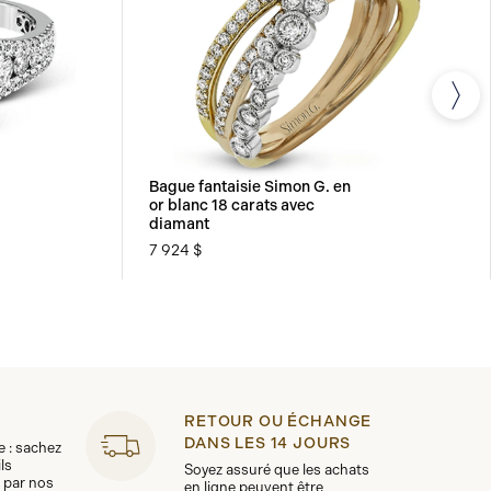
Bague fantaisie Simon G. en
or blanc 18 carats avec
diamant
7 924 $
RETOUR OU ÉCHANGE
DANS LES 14 JOURS
le : sachez
ls
Soyez assuré que les achats
 par nos
en ligne peuvent être