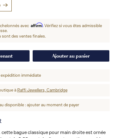
e
Affirm
échelonnés avec
. Vérifiez si vous êtes admissible
isse.
 sont des ventes finales.
tenant
Ajouter au panier
 expédition immédiate
outique à
Raffi Jewellers, Cambridge
u disponible : ajouter au moment de payer
t
 cette bague classique pour main droite est ornée