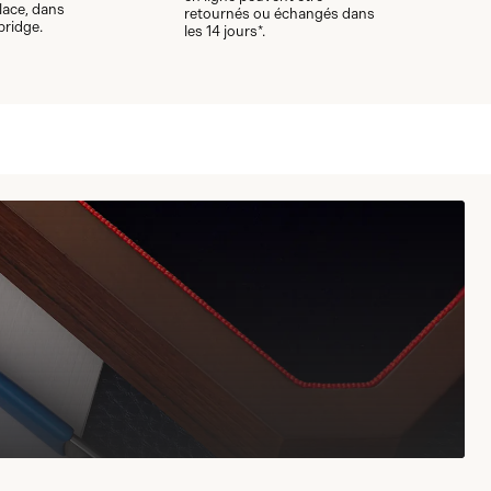
lace, dans
retournés ou échangés dans
bridge.
les 14 jours*.