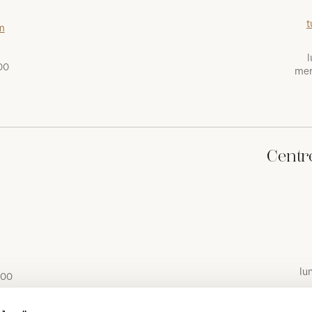
t
m
l
00
mer
Centr
lu
 00