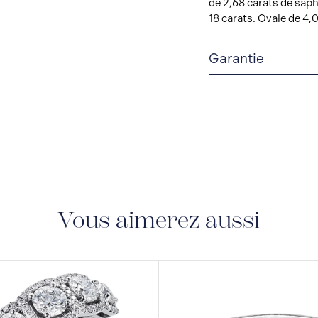
de 2,68 carats de saph
18 carats. Ovale de 4,0
Garantie
GARANTIE À VIE LI
une garantie à vie limi
fabrication.
Vous aimerez aussi