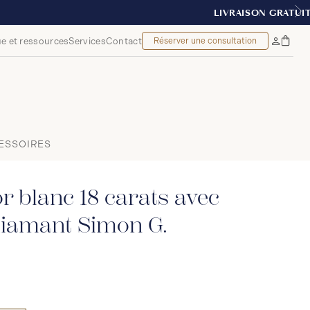
299 $*
e et ressources
Services
Contact
Réserver une consultation
Sac
Mon
à
compte
main
ESSOIRES
r blanc 18 carats avec
diamant Simon G.