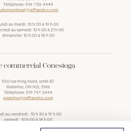
Téléphone:
514-733-4449
udormontreal@raffiandco.com
undi au mardi: 10 h 00 à 19 h 00
credi au samedi: 10 h 00 à 21 h 00
dimanche: 10 h 00 à 18 h 00
e commercial Conestoga
550 rue King Nord, unité B7
Waterloo, ON N2L 5W6
Téléphone:
519 747-2444
waterloo@raffiandco.com
ndi au vendredi : 10 h 30 à 19 h 00
samedi : 10 h 00 à 18 h 00
dimanche : 11 h 00 à 17 h 00