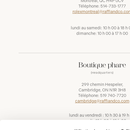
Montréal, QC H4P 0C9
Téléphone:
514-733-1777
rolexmontreal@raffiandco.co
lundi au samedi: 10 h 00 à 18 h 
dimanche: 10 h 00 à 17 h 00
Boutique phare
(Headquarters)
299 chemin Hespeler,
Cambridge, ON N1R 3H8
Téléphone:
519 740-7720
cambridge@raffiandco.com
lundi au vendredi : 10 h 30 à 19 h
samedi : 10 h 00 à 18 h 00
dimanche : 11 h 00 à 16 h 00