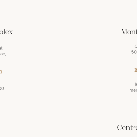
olex
Mont
C
nt
50
se,
t
m
l
00
mer
Centr