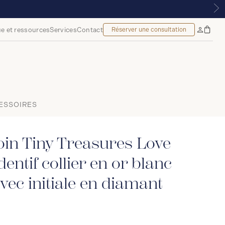
 299 $*
e et ressources
Services
Contact
Réserver une consultation
Sac
Mon
à
compte
main
ESSOIRES
in Tiny Treasures Love
entif collier en or blanc
avec initiale en diamant