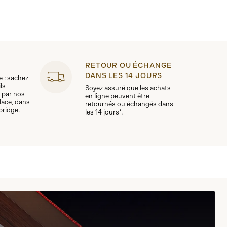
RETOUR OU ÉCHANGE
DANS LES 14 JOURS
le : sachez
ls
Soyez assuré que les achats
 par nos
en ligne peuvent être
lace, dans
retournés ou échangés dans
bridge.
les 14 jours*.