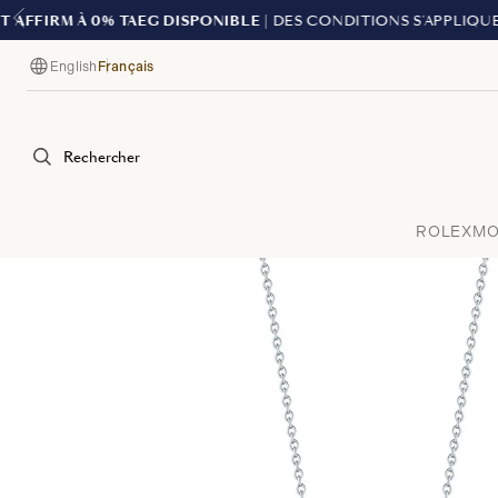
English
Français
Langue
Rechercher
ROLEX
MO