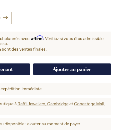
e
Affirm
échelonnés avec
. Vérifiez si vous êtes admissible
isse.
 sont des ventes finales.
tenant
Ajouter au panier
 expédition immédiate
outique à
Raffi Jewellers, Cambridge
et
Conestoga Mall,
u disponible : ajouter au moment de payer