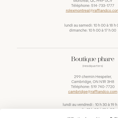
Montréal, QC H4P 0C9
Téléphone:
514-733-1777
rolexmontreal@raffiandco.co
lundi au samedi: 10 h 00 à 18 h 
dimanche: 10 h 00 à 17 h 00
Boutique phare
(Headquarters)
299 chemin Hespeler,
Cambridge, ON N1R 3H8
Téléphone:
519 740-7720
cambridge@raffiandco.com
lundi au vendredi : 10 h 30 à 19 h
samedi : 10 h 00 à 18 h 00
dimanche : 11 h 00 à 16 h 00