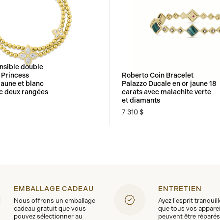
nsible double
 Princess
Roberto Coin Bracelet
jaune et blanc
Palazzo Ducale en or jaune 18
ec deux rangées
carats avec malachite verte
et diamants
7 310 $
EMBALLAGE CADEAU
ENTRETIEN
Nous offrons un emballage
Ayez l'esprit tranquil
cadeau gratuit que vous
que tous vos apparei
pouvez sélectionner au
peuvent être réparés