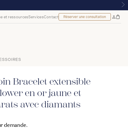
TIR DE 299 $*
e et ressources
Services
Contact
Réserver une consultation
Sac
Mon
à
compte
main
ESSOIRES
in Bracelet extensible
lower en or jaune et
arats avec diamants
sur demande.