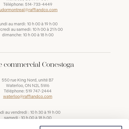
Téléphone:
514-733-4449
udormontreal@raffiandco.com
undi au mardi: 10 h 00 à 19 h 00
credi au samedi: 10 h 00 à 21 h 00
dimanche: 10 h 00 à 18 h 00
e commercial Conestoga
550 rue King Nord, unité B7
Waterloo, ON N2L 5W6
Téléphone:
519 747-2444
waterloo@raffiandco.com
ndi au vendredi : 10 h 30 à 19 h 00
samedi : 10 h 00 à 18 h 00
dimanche : 11 h 00 à 17 h 00