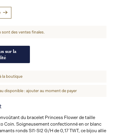
e
 sont des ventes finales.
s sur la
ité
à la boutique
u disponible : ajouter au moment de payer
t
nvoûtant du bracelet Princess Flower de taille
o Coin. Soigneusement confectionné en or blanc
iamants ronds SI1-SI2 G/H de 0,17 TWT, ce bijou allie