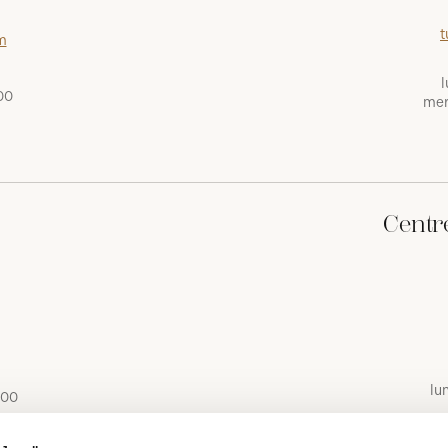
t
m
l
00
mer
Centr
lu
 00