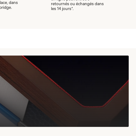
lace, dans
retournés ou échangés dans
bridge.
les 14 jours*.