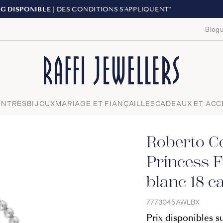
LIVRAISON GRATUITE À PAR
Blogu
Fermer
NTRES
BIJOUX
MARIAGE ET FIANÇAILLES
CADEAUX ET ACC
Roberto Co
Princess F
blanc 18 c
7773045AWLBX
Prix disponibles 