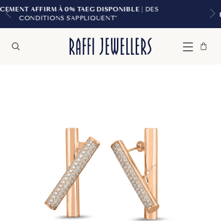
 DISPONIBLE
| DES
LIVRAISON GRATUITE À PART
QUENT*
Sac
Fermer
Menu
Rechercher
à
main