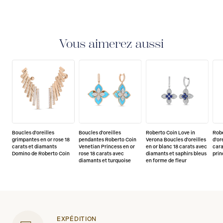
Vous aimerez aussi
Boucles d'oreilles
Boucles d'oreilles
Roberto Coin Love in
Robe
grimpantes en or rose 18
pendantes Roberto Coin
Verona Boucles d'oreilles
d'or
carats et diamants
Venetian Princess en or
en or blanc 18 carats avec
cara
Domino de Roberto Coin
rose 18 carats avec
diamants et saphirs bleus
prin
diamants et turquoise
en forme de fleur
EXPÉDITION