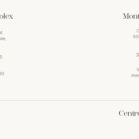
olex
Mont
C
nt
50
se,
t
m
l
00
mer
Centr