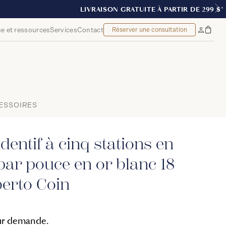
e et ressources
Services
Contact
Réserver une consultation
Sac
Mon
à
compte
main
ESSOIRES
dentif à cinq stations en
ar pouce en or blanc 18
erto Coin
sur demande.