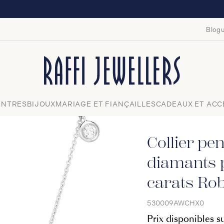
LIVRAISON GRATUITE À PARTIR DE 299 $*
Blogu
Fermer
NTRES
BIJOUX
MARIAGE ET FIANÇAILLES
CADEAUX ET ACC
Collier pen
diamants p
carats Rob
530009AWCHX0
Prix disponibles 