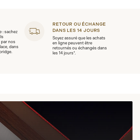
RETOUR OU ÉCHANGE
DANS LES 14 JOURS
le : sachez
ls
Soyez assuré que les achats
 par nos
en ligne peuvent être
lace, dans
retournés ou échangés dans
bridge.
les 14 jours*.