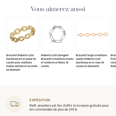
Vous aimerez aussi
Bracelet Roberto Coin
Roberto Coin Designer
Bracelet large à maillons
Bra
Duchessa en or jaune 18
Bracelet à maillons ovales
ovales Roberto Coin
Prin
carats avec maillons
et ronds en or blanc 18
Duchessa en or rose 18
cara
ovales satinés et accents
carats
carats et diamants
Rob
en diamant
EXPÉDITION
Raffi Jewellers est fier d'offrir la livraison gratuite pour
les commandes de plus de 299 $.