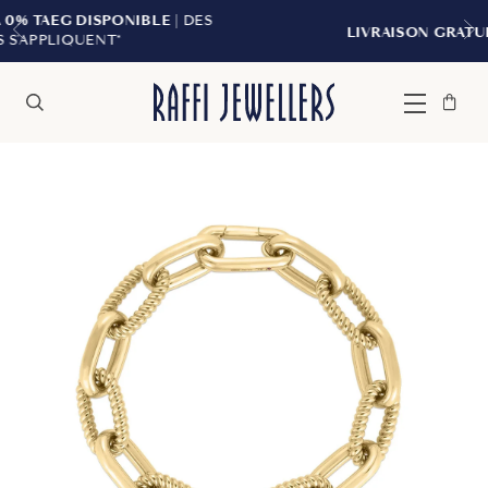
IBLE
| DES
LIVRAISON GRATUITE À PARTIR DE 29
Sac
Fermer
Menu
Rechercher
à
main