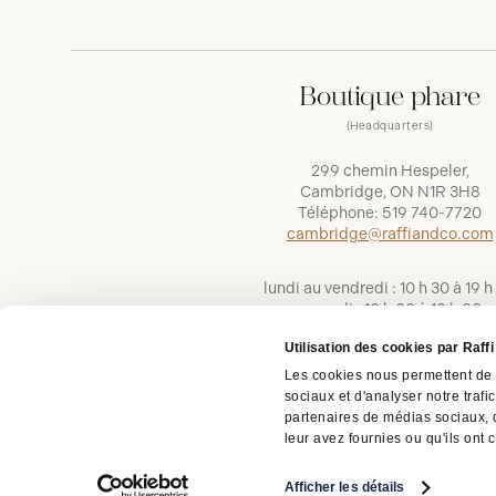
Boutique phare
(Headquarters)
299 chemin Hespeler,
Cambridge, ON N1R 3H8
Téléphone:
519 740-7720
cambridge@raffiandco.com
lundi au vendredi : 10 h 30 à 19 h
samedi : 10 h 00 à 18 h 00
dimanche : 11 h 00 à 16 h 00
Utilisation des cookies par Raff
Les cookies nous permettent de p
sociaux et d'analyser notre trafi
partenaires de médias sociaux, d
leur avez fournies ou qu'ils ont c
Copyright © 2026 | Raffi Jewellers Inc., tous droits
réservés.
Afficher les détails