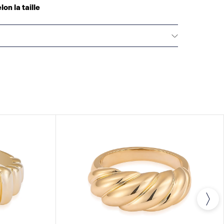
lon la taille
MITÉE
Tous les bijoux fins Raffi&Co.® sont livrés
 limitée qui couvre la réparation de tout défaut de