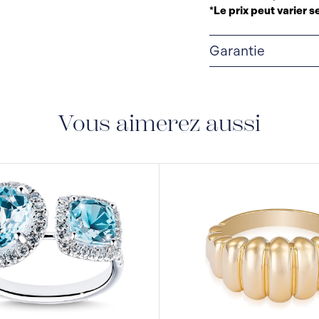
*Le prix peut varier se
Garantie
GARANTIE À VIE LI
avec une garantie à vie
fabrication.
Vous aimerez aussi