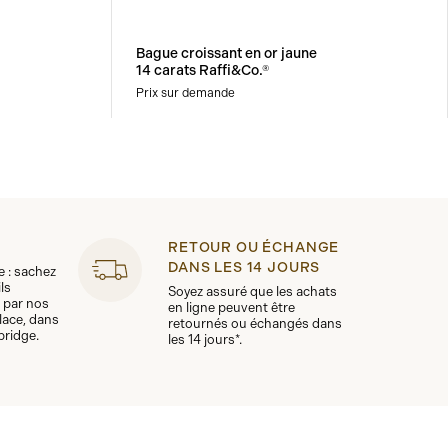
Bague croissant en or jaune
14 carats Raffi&Co.®
Prix sur demande
RETOUR OU ÉCHANGE
DANS LES 14 JOURS
le : sachez
ls
Soyez assuré que les achats
 par nos
en ligne peuvent être
lace, dans
retournés ou échangés dans
bridge.
les 14 jours*.