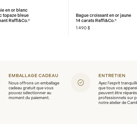
ie en or blanc
c topaze bleue
Bague croissant en or jaune
mant Raffi&Co.®
14 carats Raffi&Co.®
1 490 $
EMBALLAGE CADEAU
ENTRETIEN
Nous offrons un emballage
Ayez l'esprit tranquil
cadeau gratuit que vous
que tous vos apparei
pouvez sélectionner au
peuvent être réparés
moment du paiement.
professionnels sur p
notre atelier de Cam