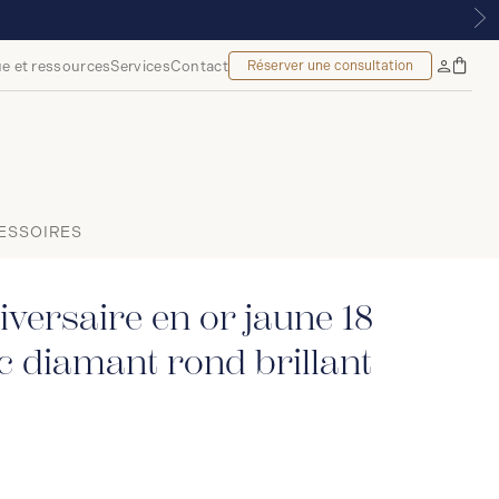
$*
e et ressources
Services
Contact
Réserver une consultation
Sac
Mon
à
compte
main
ESSOIRES
versaire en or jaune 18
c diamant rond brillant