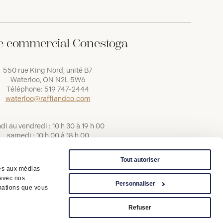
e commercial Conestoga
550 rue King Nord, unité B7
Waterloo, ON N2L 5W6
Téléphone:
519 747-2444
waterloo@raffiandco.com
ndi au vendredi : 10 h 30 à 19 h 00
samedi : 10 h 00 à 18 h 00
dimanche : 11 h 00 à 17 h 00
Tout autoriser
ves aux médias
 avec nos
Personnaliser
rmations que vous
Conditions d'utilisation
Refuser
Politique de confidentialité
LAPHO