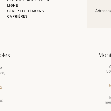
PRODUITS ACHETÉS EN
LIGNE
Adresse
GÉRER LES TÉMOINS
courriel*
CARRIÈRES
olex
Mont
C
nt
50
se,
t
m
l
00
mer