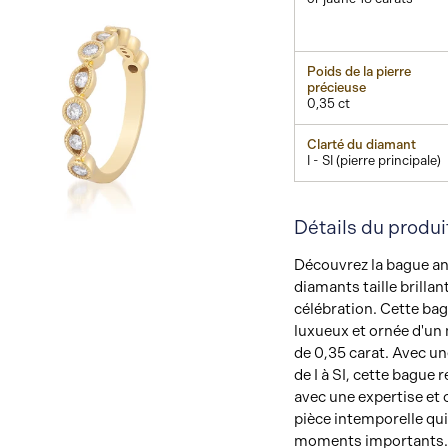
Poids de la pierre
précieuse
0,35 ct
Clarté du diamant
I - SI (pierre principale)
Détails du produi
Afficher
Image
Découvrez la bague ann
diamants taille brilla
célébration. Cette bag
luxueux et ornée d'un m
de 0,35 carat. Avec une
de I à SI, cette bague 
avec une expertise et 
pièce intemporelle qui
moments importants.