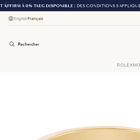
English
Français
Langue
Rechercher
ROLEX
MO