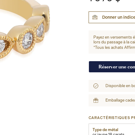
Donner un indic
Payez en versements 
lors du passage à la ca
*Tous les achats Affirm
Réserver une con
Disponible en b
Emballage cadea
CARACTÉRISTIQUES PR
Type de métal
or jaune 18 carats