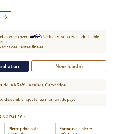
e
Affirm
échelonnés avec
. Vérifiez si vous êtes admissible
isse.
 sont des ventes finales.
sultation
Nous joindre
outique à
Raffi Jewellers, Cambridge
u disponible : ajouter au moment de payer
INCIPALES :
Pierre principale
Forme de la pierre
diamants
précieuse