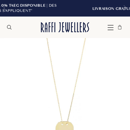
BLE
| DES
LIVRAISON GRATUITE À PARTIR DE 299
Sac
Fermer
Menu
Rechercher
à
main