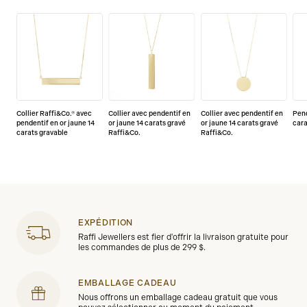
Collier Raffi&Co.® avec
Collier avec pendentif en
Collier avec pendentif en
Pend
pendentif en or jaune 14
or jaune 14 carats gravé
or jaune 14 carats gravé
cara
carats gravable
Raffi&Co.
Raffi&Co.
EXPÉDITION
Raffi Jewellers est fier d'offrir la livraison gratuite pour
les commandes de plus de 299 $.
EMBALLAGE CADEAU
Nous offrons un emballage cadeau gratuit que vous