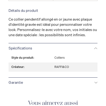
Détails du produit
Ce collier pendentif allongé en or jaune avec plaque
d'identité gravée est idéal pour personnaliser votre
look. Personnalisez-le avec votre nom, vos initiales ou
une date spéciale : les possibilités sont infinies.
Spécifications
Style du produit:
Colliers
Créateur:
RAFFI&CO
Garantie
GARANTIE À VIE LIMITÉE
Tous les bijoux fins
Raffi&Co.® sont livrés avec une garantie à vie limitée
qui couvre la réparation de tout défaut de fabrication.
Vous aimerez aussi