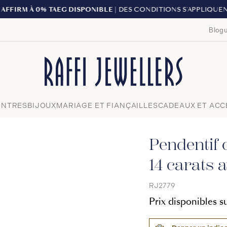
LIVRAISON GRATUITE À 
Blogu
Fermer
NTRES
BIJOUX
MARIAGE ET FIANÇAILLES
CADEAUX ET ACC
Pendentif c
14 carats 
RJ2779
Prix disponibles 