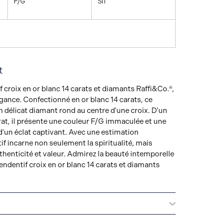
F/G
SI1
t
 croix en or blanc 14 carats et diamants Raffi&Co.®,
égance. Confectionné en or blanc 14 carats, ce
n délicat diamant rond au centre d'une croix. D'un
rat, il présente une couleur F/G immaculée et une
d'un éclat captivant. Avec une estimation
if incarne non seulement la spiritualité, mais
henticité et valeur. Admirez la beauté intemporelle
pendentif croix en or blanc 14 carats et diamants