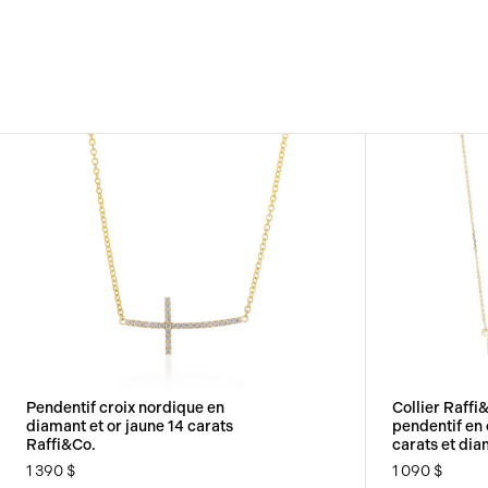
Pendentif croix nordique en
Collier Raffi
diamant et or jaune 14 carats
pendentif en 
Raffi&Co.
carats et di
1 390 $
1 090 $