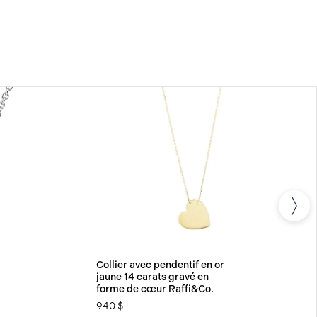
MITÉE
Tous les bijoux fins Raffi&Co.® sont livrés
 limitée qui couvre la réparation de tout défaut de
Collier avec pendentif en or
jaune 14 carats gravé en
forme de cœur Raffi&Co.
940 $