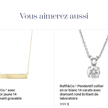
GARANTIE À VIE LI
avec une garantie à vie
fabrication.
Vous aimerez aussi
Raffi&Co.® Pendentif collier
&Co.® avec
en or blanc 14 carats avec
or jaune 14
diamant rond brillant de
amant gravable
laboratoire
999 $