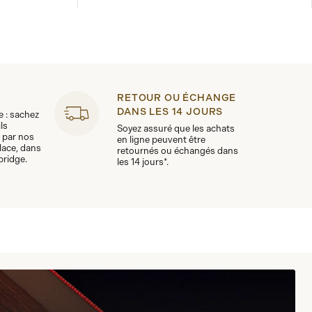
RETOUR OU ÉCHANGE
DANS LES 14 JOURS
le : sachez
ls
Soyez assuré que les achats
 par nos
en ligne peuvent être
lace, dans
retournés ou échangés dans
bridge.
les 14 jours*.