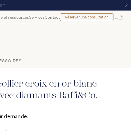
PARTIR DE 299 $*
e et ressources
Services
Contact
Réserver une consultation
Sac
Mon
à
compte
main
ESSOIRES
ollier croix en or blanc
avec diamants Raffi&Co.
sur demande.