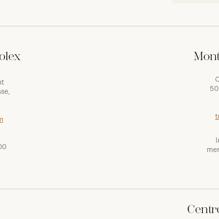
olex
Mont
C
nt
50
se,
t
m
l
00
mer
Centr