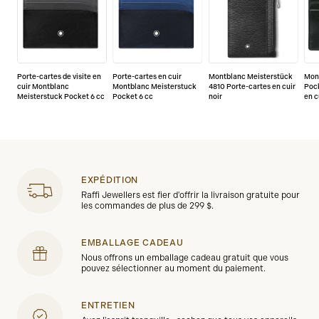
Porte-cartes de visite en
Porte-cartes en cuir
Montblanc Meisterstück
Mon
cuir Montblanc
Montblanc Meisterstuck
4810 Porte-cartes en cuir
Pock
Meisterstuck Pocket 6 cc
Pocket 6 cc
noir
en c
EXPÉDITION
Raffi Jewellers est fier d'offrir la livraison gratuite pour
les commandes de plus de 299 $.
EMBALLAGE CADEAU
Nous offrons un emballage cadeau gratuit que vous
pouvez sélectionner au moment du paiement.
ENTRETIEN