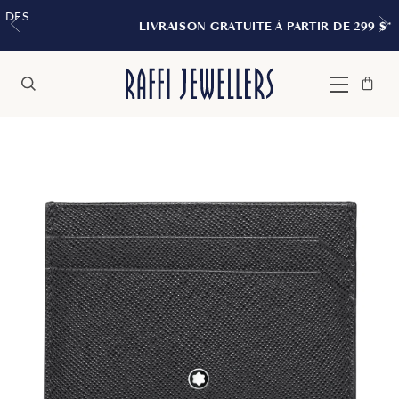
LIVRAISON GRATUITE À PARTIR DE 299 $*
Sac
Fermer
Menu
Rechercher
à
main