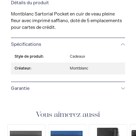
Détails du produit
Montblanc Sartorial Pocket en cuir de veau pleine
fleur avec imprimé saffiano, doté de 5 emplacements
pour cartes de crédit.
Spécifications
Style de produit:
Cadeaux
Créateur:
Montblanc
Garantie
GARANTIE DE 2 ANS
Montblanc offre une garantie
internationale de deux ans à compter de la date
d'achat, couvrant les défauts de fabrication et de
Vous aimerez aussi
matériaux. Pour plus d'informations, veuillez
consulter notre document de garantie.