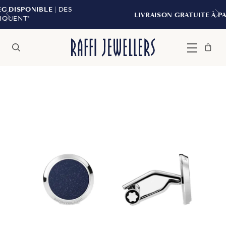
E
| DES
LIVRAISON GRATUITE À PARTIR DE 299 $
Sac
Fermer
Menu
Rechercher
à
main