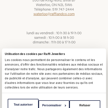
550 rue King Nord, unité B7
Waterloo, ON N2L 5W6
Téléphone:
519 747-2444
waterloo@raffiandco.com
lundi au vendredi : 10 h 30 à 19 h 00
samedi : 10 h 00 à 18 h 00
dimanche : 11 h 00 à 17 h 00
Utilisation des cookies par Raffi Jewellers
Les cookies nous permettent de personnaliser le contenu et les
annonces, d'offrir des fonctionnalités relatives aux médias sociaux et
d'analyser notre trafic. Nous partageons également des informations
sur l'utilisation de notre site avec nos partenaires de médias sociaux,
de publicité et d'analyse, qui peuvent combiner celles-ci avec
d'autres informations que vous leur avez fournies ou qu'ils ont
collectées lors de votre utilisation de leurs services.
Conditions d'utilisation
Politique de confidentialité
LAPHO
Tout autoriser
Personnaliser
Refuser
Copyright © 2026 | Raffi Jewellers Inc., tous droits réservés.