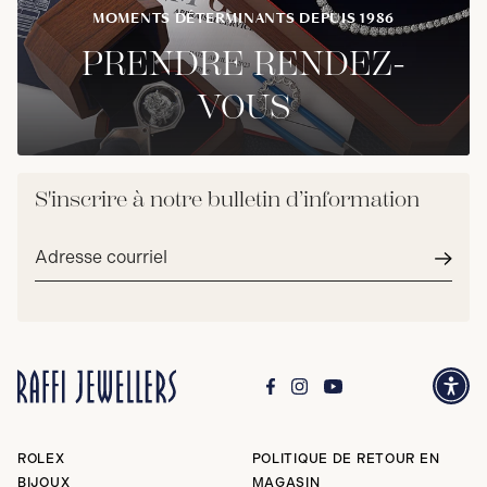
MOMENTS DÉTERMINANTS DEPUIS 1986
PRENDRE RENDEZ-
VOUS
S'inscrire à notre bulletin d’information
Adresse
courriel*
Envoy
ROLEX
POLITIQUE DE RETOUR EN
BIJOUX
MAGASIN