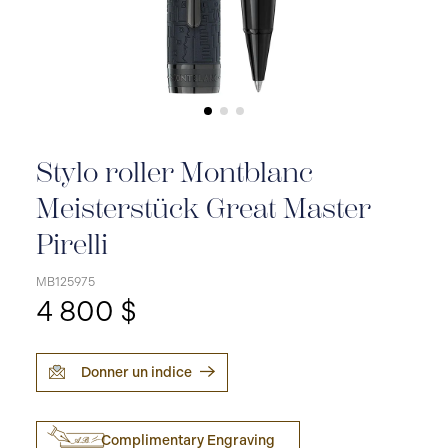
Stylo roller Montblanc
Meisterstück Great Master
Pirelli
MB125975
4 800 $
Donner un indice
Complimentary Engraving