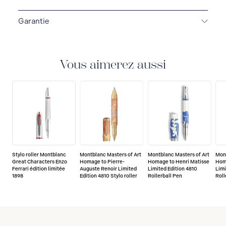
Garantie
GARANTIE DE 2 ANS
Montblanc offre une garantie
internationale de deux ans à compter de la date
d'achat, couvrant les défauts de fabrication et de
Vous aimerez aussi
matériaux. Pour plus d'informations, veuillez
consulter notre document de garantie.
Stylo roller Montblanc
Montblanc Masters of Art
Montblanc Masters of Art
Mont
Great Characters Enzo
Homage to Pierre-
Homage to Henri Matisse
Hom
Ferrari édition limitée
Auguste Renoir Limited
Limited Edition 4810
Limi
1898
Edition 4810 Stylo roller
Rollerball Pen
Roll