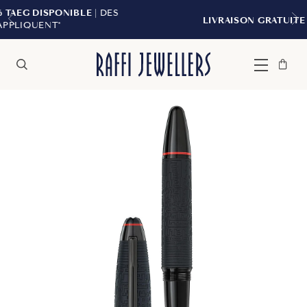
LE
| DES
LIVRAISON GRATUITE À PARTIR DE 299 
Sac
Fermer
Menu
Rechercher
à
main