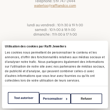
Téléphone:
519 747-2444
waterloo@raffiandco.com
lundi au vendredi : 10 h 30 à 19 h 00
samedi : 10 h 00 à 18 h 00
dimanche : 11 h 00 à 17 h 00
Utilisation des cookies par Raffi Jewellers
Les cookies nous permettent de personnaliser le contenu et les
annonces, d'offrir des fonctionnalités relatives aux médias sociaux et
d'analyser notre trafic. Nous partageons également des informations
sur l'utilisation de notre site avec nos partenaires de médias sociaux,
de publicité et d'analyse, qui peuvent combiner celles-ci avec
d'autres informations que vous leur avez fournies ou qu'ils ont
collectées lors de votre utilisation de leurs services.
Conditions d'utilisation
Politique de confidentialité
LAPHO
Tout autoriser
Personnaliser
Refuser
Copyright © 2026 | Raffi Jewellers Inc., tous droits réservés.