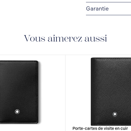
Garantie
GARANTIE DE 2 ANS
deux ans à compter de 
et de matériaux. Pour 
Vous aimerez aussi
document de garantie
Porte-cartes de visite en cuir