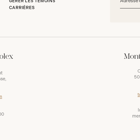
GÉRER LES TÉMOINS
courriel*
CARRIÈRES
olex
Mont
C
nt
50
se,
t
m
l
00
mer