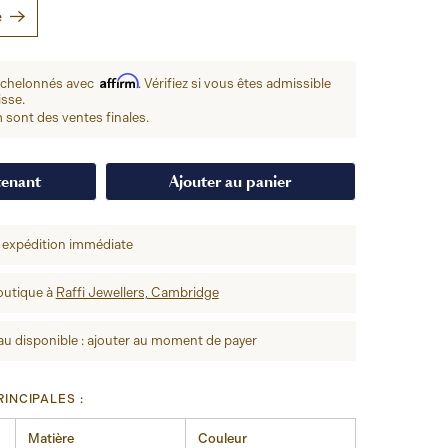
e
Affirm
échelonnés avec
. Vérifiez si vous êtes admissible
isse.
 sont des ventes finales.
tenant
Ajouter au panier
 expédition immédiate
outique à
Raffi Jewellers, Cambridge
u disponible : ajouter au moment de payer
INCIPALES :
Matière
Couleur