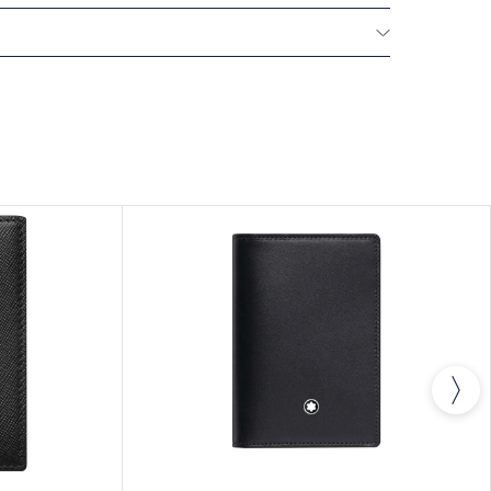
Montblanc offre une garantie internationale de
la date d'achat, couvrant les défauts de fabrication
plus d'informations, veuillez consulter notre
.