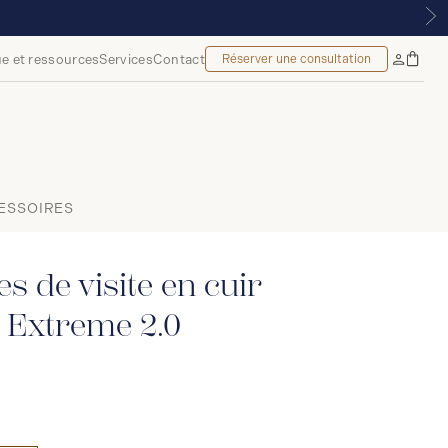
e et ressources
Services
Contact
Réserver une consultation
Sac
Mon
à
compte
main
ESSOIRES
s de visite en cuir
 Extreme 2.0