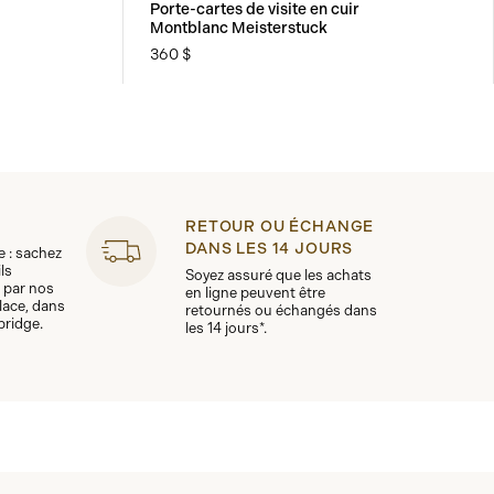
Porte-cartes de visite en cuir
Montblanc Meisterstuck
360 $
RETOUR OU ÉCHANGE
DANS LES 14 JOURS
le : sachez
ls
Soyez assuré que les achats
 par nos
en ligne peuvent être
lace, dans
retournés ou échangés dans
bridge.
les 14 jours*.