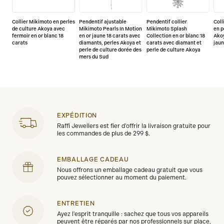
Collier Mikimoto en perles
Pendentif ajustable
Pendentif collier
Coll
de culture Akoya avec
Mikimoto Pearls In Motion
Mikimoto Splash
en p
fermoir en or blanc 18
en or jaune 18 carats avec
Collection en or blanc 18
Akoy
carats
diamants, perles Akoya et
carats avec diamant et
jaun
perle de culture dorée des
perle de culture Akoya
mers du Sud
EXPÉDITION
Raffi Jewellers est fier d'offrir la livraison gratuite pour
les commandes de plus de 299 $.
EMBALLAGE CADEAU
Nous offrons un emballage cadeau gratuit que vous
pouvez sélectionner au moment du paiement.
ENTRETIEN
Ayez l'esprit tranquille : sachez que tous vos appareils
peuvent être réparés par nos professionnels sur place,