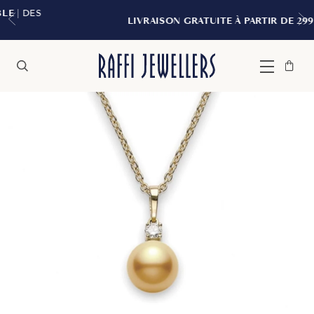
LIVRAISON GRATUITE À PARTIR DE 299 $*
Sac
Fermer
Menu
Rechercher
à
main