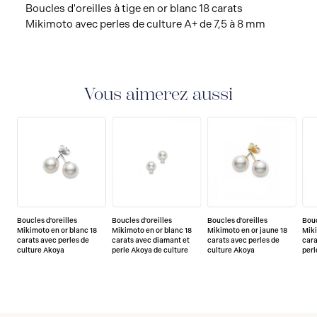
Boucles d'oreilles à tige en or blanc 18 carats
Mikimoto avec perles de culture A+ de 7,5 à 8 mm
Vous aimerez aussi
Boucles d'oreilles
Boucles d'oreilles
Boucles d'oreilles
Bouc
Mikimoto en or blanc 18
Mikimoto en or blanc 18
Mikimoto en or jaune 18
Miki
carats avec perles de
carats avec diamant et
carats avec perles de
cara
culture Akoya
perle Akoya de culture
culture Akoya
perl