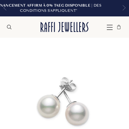
% TAEG DISPONIBLE
| DES
LIVRAISON GRATUITE 
APPLIQUENT*
Sac
Fermer
Menu
Rechercher
à
main