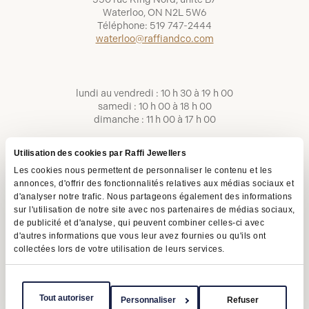
Waterloo, ON N2L 5W6
Téléphone:
519 747-2444
waterloo@raffiandco.com
lundi au vendredi : 10 h 30 à 19 h 00
samedi : 10 h 00 à 18 h 00
dimanche : 11 h 00 à 17 h 00
Utilisation des cookies par Raffi Jewellers
Les cookies nous permettent de personnaliser le contenu et les
annonces, d'offrir des fonctionnalités relatives aux médias sociaux et
d'analyser notre trafic. Nous partageons également des informations
sur l'utilisation de notre site avec nos partenaires de médias sociaux,
de publicité et d'analyse, qui peuvent combiner celles-ci avec
d'autres informations que vous leur avez fournies ou qu'ils ont
collectées lors de votre utilisation de leurs services.
Conditions d'utilisation
Politique de confidentialité
LAPHO
Tout autoriser
Personnaliser
Refuser
Copyright © 2026 | Raffi Jewellers Inc., tous droits réservés.