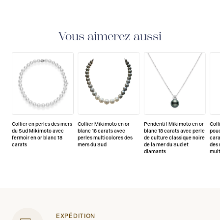
Vous aimerez aussi
Collier en perles des mers
Collier Mikimoto en or
Pendentif Mikimoto en or
Coll
du Sud Mikimoto avec
blanc 18 carats avec
blanc 18 carats avec perle
pouc
fermoir en or blanc 18
perles multicolores des
de culture classique noire
cara
carats
mers du Sud
de la mer du Sud et
des 
diamants
mult
EXPÉDITION