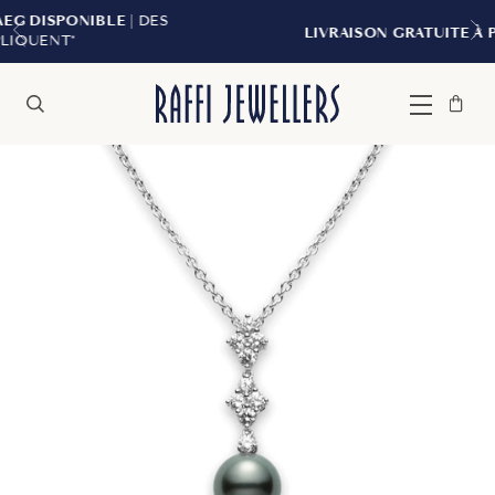
E
| DES
LIVRAISON GRATUITE À PARTIR DE 299 $
Sac
Fermer
Menu
Rechercher
à
main