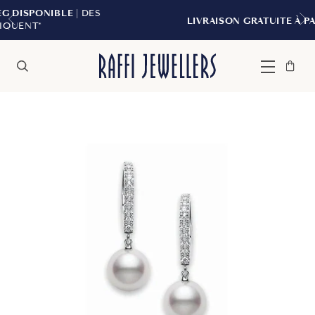
| DES
LIVRAISON GRATUITE À PARTIR DE 299 $*
Sac
Fermer
Menu
Rechercher
à
main