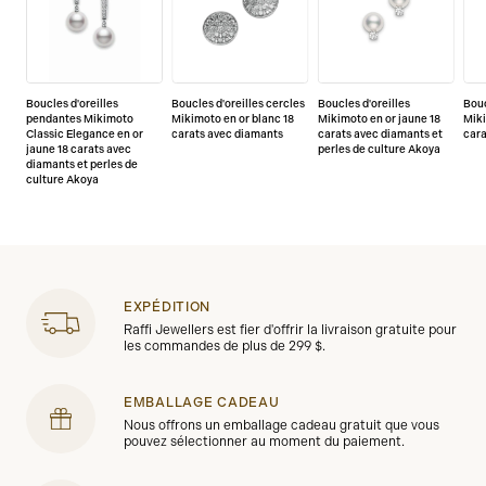
Boucles d'oreilles
Boucles d'oreilles cercles
Boucles d'oreilles
Bouc
pendantes Mikimoto
Mikimoto en or blanc 18
Mikimoto en or jaune 18
Miki
Classic Elegance en or
carats avec diamants
carats avec diamants et
cara
jaune 18 carats avec
perles de culture Akoya
diamants et perles de
culture Akoya
EXPÉDITION
Raffi Jewellers est fier d'offrir la livraison gratuite pour
les commandes de plus de 299 $.
EMBALLAGE CADEAU
Nous offrons un emballage cadeau gratuit que vous
pouvez sélectionner au moment du paiement.