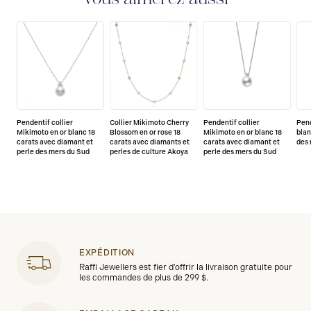
Pendentif collier
Collier Mikimoto Cherry
Pendentif collier
Pend
Mikimoto en or blanc 18
Blossom en or rose 18
Mikimoto en or blanc 18
blan
carats avec diamant et
carats avec diamants et
carats avec diamant et
des 
perle des mers du Sud
perles de culture Akoya
perle des mers du Sud
EXPÉDITION
Raffi Jewellers est fier d'offrir la livraison gratuite pour
les commandes de plus de 299 $.