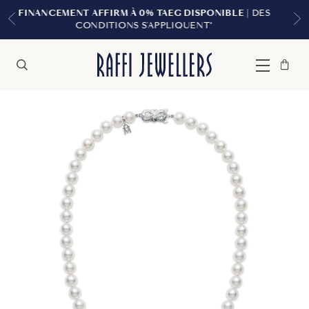
TAEG DISPONIBLE
| DES
LIVRAISON GRATUITE À 
PPLIQUENT*
Sac
Fermer
Menu
Rechercher
à
main