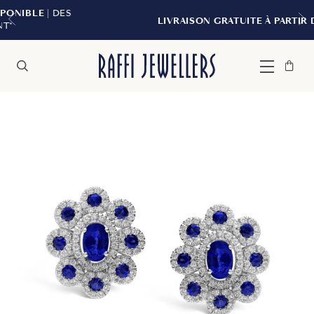
DES
LIVRAISON GRATUITE À PARTIR DE 299 $*
Sac
Fermer
Menu
Rechercher
à
main