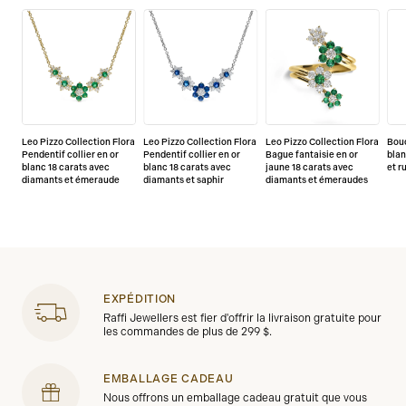
Leo Pizzo Collection Flora
Leo Pizzo Collection Flora
Leo Pizzo Collection Flora
Bouc
Pendentif collier en or
Pendentif collier en or
Bague fantaisie en or
blan
blanc 18 carats avec
blanc 18 carats avec
jaune 18 carats avec
et r
diamants et émeraude
diamants et saphir
diamants et émeraudes
EXPÉDITION
Raffi Jewellers est fier d'offrir la livraison gratuite pour
les commandes de plus de 299 $.
EMBALLAGE CADEAU
Nous offrons un emballage cadeau gratuit que vous