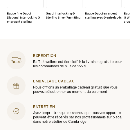
Bague fine Gucci
Gucci Interlocking G
Bague Gucci en argent
Bagu
Diagonal Interlocking G
Sterling Silver 7mm Ring
sterling avec G entrelacés
G W
en argent sterling
arge
EXPÉDITION
Raffi Jewellers est fier d'offrir la livraison gratuite pour
les commandes de plus de 299 $.
EMBALLAGE CADEAU
Nous offrons un emballage cadeau gratuit que vous
pouvez sélectionner au moment du paiement.
ENTRETIEN
Ayez l'esprit tranquille : sachez que tous vos appareils
peuvent être réparés par nos professionnels sur place,
dans notre atelier de Cambridge.