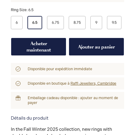
Ring Size: 6.5
Sélectionner
6
6.5
6.75
8.75
9
9.5
l'option
Ring
Size
Acheter
Ajouter au panier
maintenant
Disponible pour expédition immédiate
Disponible en boutique à
Raffi Jewellers, Cambridge
Emballage cadeau disponible : ajouter au moment de
payer
Détails du produit
In the Fall Winter 2025 collection, new rings with