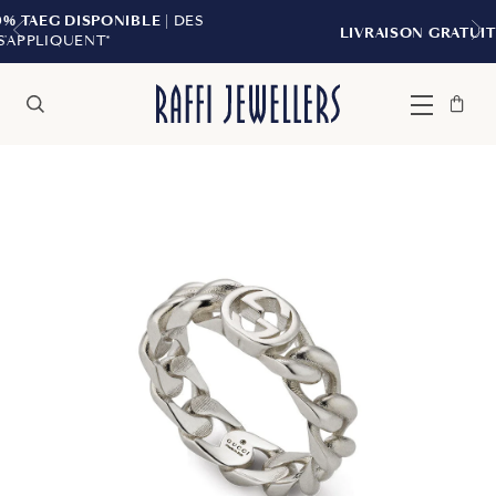
LE
| DES
LIVRAISON GRATUITE À PARTIR DE 299 
Sac
Fermer
Menu
Rechercher
à
main