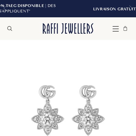
LE
| DES
LIVRAISON GRATUITE À PARTIR DE 299 
Sac
Fermer
Menu
Rechercher
à
main