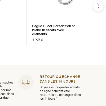
Bague Gucci Horsebit en or
blanc 18 carats avec
diamants
4 195 $
RETOUR OU ÉCHANGE
DANS LES 14 JOURS
le : sachez
ls
Soyez assuré que les achats
 par nos
en ligne peuvent être
lace, dans
retournés ou échangés dans
bridge.
les 14 jours*.