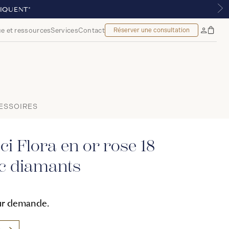
UITE À PARTIR DE 299 $*
e et ressources
Services
Contact
Réserver une consultation
Sac
Mon
à
compte
main
ESSOIRES
i Flora en or rose 18
ec diamants
sur demande.