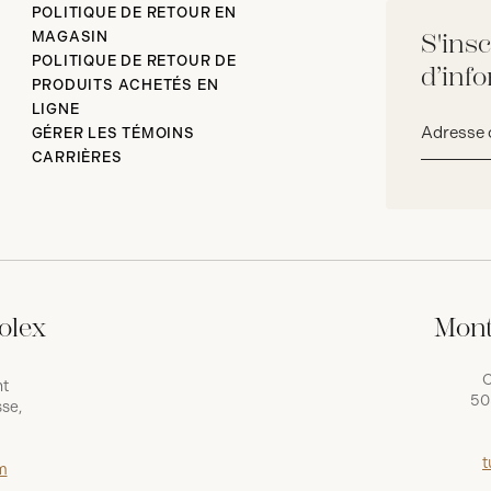
POLITIQUE DE RETOUR EN
MAGASIN
S'insc
POLITIQUE DE RETOUR DE
d’inf
PRODUITS ACHETÉS EN
LIGNE
Adresse
GÉRER LES TÉMOINS
courriel*
CARRIÈRES
olex
Mont
C
nt
50
se,
t
m