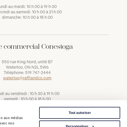
undi au mardi: 10 h 00 à 19 h 00
credi au samedi: 10 h 00 à 21 h 00
dimanche: 10 h 00 à 18 h 00
e commercial Conestoga
550 rue King Nord, unité B7
Waterloo, ON N2L 5W6
Téléphone:
519 747-2444
waterloo@raffiandco.com
ndi au vendredi : 10 h 30 à 19 h 00
samedi : 10 h 00 à 18 h 00
dimanche : 11 h 00 à 17 h 00
Tout autoriser
ves aux médias
 avec nos
Personnaliser