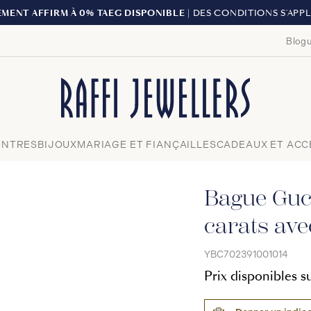
LIVRAISON GRAT
Blogu
Fermer
NTRES
BIJOUX
MARIAGE ET FIANÇAILLES
CADEAUX ET ACC
Bague Gucc
carats av
YBC702391001014
Prix disponibles 