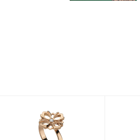
Afficher
Afficher
Image
Image