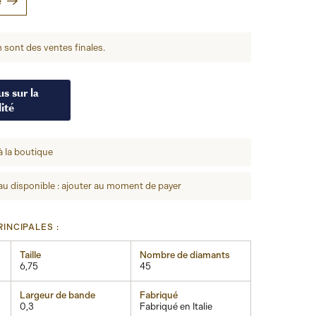
e
 sont des ventes finales.
s sur la
ité
à la boutique
u disponible : ajouter au moment de payer
INCIPALES :
Taille
Nombre de diamants
6,75
45
Largeur de bande
Fabriqué
0,3
Fabriqué en Italie