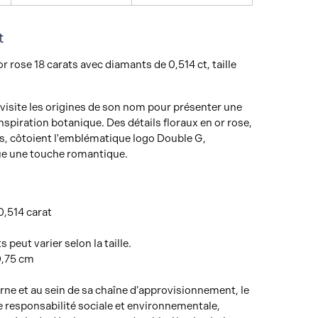
t
r rose 18 carats avec diamants de 0,514 ct, taille
evisite les origines de son nom pour présenter une
nspiration botanique. Des détails floraux en or rose,
, côtoient l'emblématique logo Double G,
ue une touche romantique.
0,514 carat
peut varier selon la taille.
0,75 cm
erne et au sein de sa chaîne d’approvisionnement, le
 responsabilité sociale et environnementale,