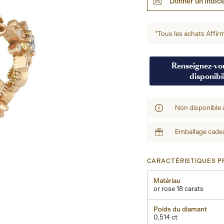
Donner un indic
*Tous les achats Affirm
Renseignez-vou
disponibil
Non disponible 
Emballage cadea
CARACTÉRISTIQUES PR
Matériau
or rose 18 carats
Poids du diamant
0,514 ct