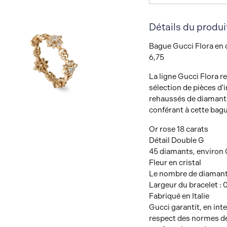
Détails du produi
Bague Gucci Flora en o
6,75
La ligne Gucci Flora r
sélection de pièces d'i
rehaussés de diamants
conférant à cette bag
Afficher
Image
Or rose 18 carats
Détail Double G
45 diamants, environ 
Fleur en cristal
Le nombre de diamants 
Largeur du bracelet : 
Fabriqué en Italie
Gucci garantit, en int
respect des normes de