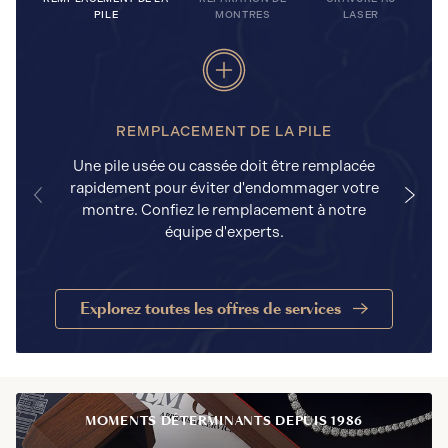
PILE
MONTRES
LASER
REMPLACEMENT DE LA PILE
Une pile usée ou cassée doit être remplacée
rapidement pour éviter d'endommager votre
a
montre. Confiez le remplacement à notre
équipe d'experts.
Explorez toutes les offres de services
MOMENTS DÉTERMINANTS DEPUIS 1986