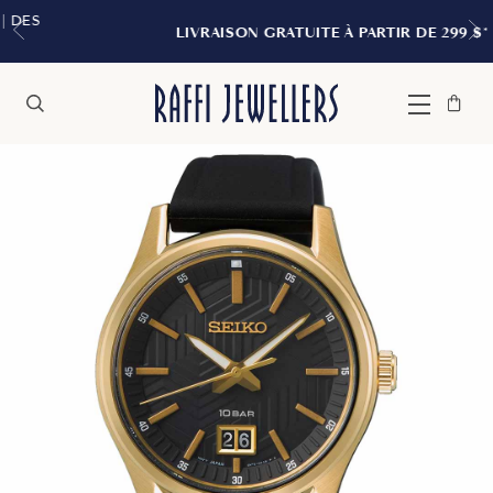
LIVRAISON GRATUITE À PARTIR DE 299 $*
Sac
Fermer
Menu
Rechercher
à
main