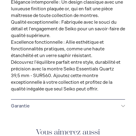
Élégance intemporelle : Un design classique avec une
luxueuse finition plaquée or, qui en fait une pièce
maîtresse de toute collection de montres.
Qualité exceptionnelle : Fabriquée avec le souci du
détail et l'engagement de Seiko pour un savoir-faire de
qualité supérieure.
Excellence fonctionnelle : Allie esthétique et
fonctionnalités pratiques, comme une haute
étanchéité et un verre saphir résistant.
Découvrez l'équilibre parfait entre style, durabilité et
précision avec la montre Seiko Essentials Quartz
39,5 mm - SUR560. Ajoutez cette montre
exceptionnelle à votre collection et profitez de la
qualité inégalée que seul Seiko peut offrir.
Garantie
GARANTIE DE 3 ANS
Toutes les montres SEIKO sont
livrées avec une garantie de 3 ans qui couvre la
réparation de tout défaut de fabrication.
Vous aimerez aussi