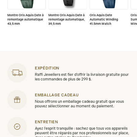
Montre Oris Aquis Date à
Montre Oris Aquis Date à
Oris Aquis Date
Oris
remontage automatique
remontage automatique,
Automatic Winding
Sum
43,5 mm
39,5 mm
41.5mm Watch
Win
EXPÉDITION
Raffi Jewellers est fier d'offrir la livraison gratuite pour
les commandes de plus de 299 $.
EMBALLAGE CADEAU
Nous offrons un emballage cadeau gratuit que vous
pouvez sélectionner au moment du paiement.
ENTRETIEN
Ayez l'esprit tranquille : sachez que tous vos appareils
peuvent être réparés par nos professionnels sur place,