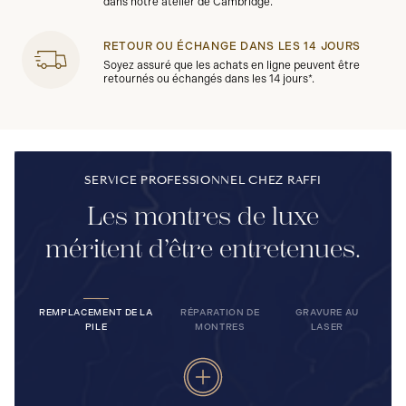
dans notre atelier de Cambridge.
RETOUR OU ÉCHANGE DANS LES 14 JOURS
Soyez assuré que les achats en ligne peuvent être
retournés ou échangés dans les 14 jours*.
SERVICE PROFESSIONNEL CHEZ RAFFI
Les montres de luxe
méritent d’être entretenues.
REMPLACEMENT DE LA
RÉPARATION DE
GRAVURE AU
PILE
MONTRES
LASER