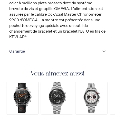
acier à maillons plats brossés doté du système
breveté de vis et goupille OMEGA. L'alimentation est
assurée par le calibre Co-Axial Master Chronometer
9900 d'OMEGA. La montre est présentée dans une
pochette de voyage spéciale avec un outil de
changement de bracelet et un bracelet NATO en fils de
KEVLAR®.
Garantie
GARANTIE DE 5 ANS
Toutes les montres OMEGA
bénéficient d'une garantie de 5 ans couvrant la
réparation de tout défaut de fabrication. Veuillez
Vous aimerez aussi
consulter le mode d'emploi pour plus d'informations
sur les conditions et restrictions de garantie. En
savoir plus :
https://www.omegawatches.com/customer-
service/5-year-warranty