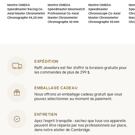
Montre OMEGA
Montre OMEGA
Montre OMEGA
Mon
Speedmaster Racing Co-
Speedmaster Moonwatch
Speedmaster
Spe
Axial Master Chronometer
Professional Co-Axial
Chronoscope Co-Axial
Chr
Chronographe 44,25 mm
Master Chronometer
Master Chronometer
Mas
Chronographe 42 mm
Chronographe 43 mm
Chr
EXPÉDITION
Raffi Jewellers est fier d'offrir la livraison gratuite pour
les commandes de plus de 299 $.
EMBALLAGE CADEAU
Nous offrons un emballage cadeau gratuit que vous
pouvez sélectionner au moment du paiement.
ENTRETIEN
Ayez l'esprit tranquille : sachez que tous vos appareils
peuvent être réparés par nos professionnels sur place,
dans notre atelier de Cambridge.