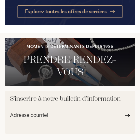
Explorez toutes les offres de services
MOMENTS DÉTERMINANTS DEPUIS 1986
PRENDRE RENDEZ-
VOUS
S'inscrire à notre bulletin d’information
Adresse
courriel*
Envoy