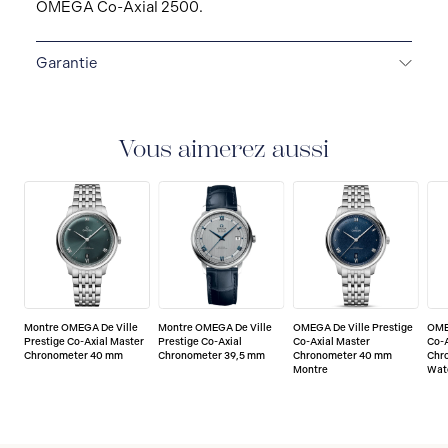
OMEGA Co-Axial 2500.
Garantie
GARANTIE DE 5 ANS
Toutes les montres OMEGA
bénéficient d'une garantie de 5 ans couvrant la
réparation de tout défaut de fabrication. Veuillez
Vous aimerez aussi
consulter le mode d'emploi pour plus d'informations
sur les conditions et restrictions de garantie. En
savoir plus :
https://www.omegawatches.com/customer-
service/5-year-warranty
Montre OMEGA De Ville
Montre OMEGA De Ville
OMEGA De Ville Prestige
OME
Prestige Co-Axial Master
Prestige Co-Axial
Co-Axial Master
Co-A
Chronometer 40 mm
Chronometer 39,5 mm
Chronometer 40 mm
Chr
Montre
Wat