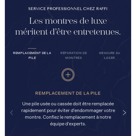
SERVICE PROFESSIONNEL CHEZ RAFFI
Les montres de luxe
méritent d’être entretenues.
REMPLACEMENT DE LA
RÉPARATION DE
GRAVURE AU
PILE
MONTRES
LASER
REMPLACEMENT DE LA PILE
Une pile usée ou cassée doit être remplacée
rapidement pour éviter d'endommager votre
a
montre. Confiez le remplacement à notre
équipe d'experts.