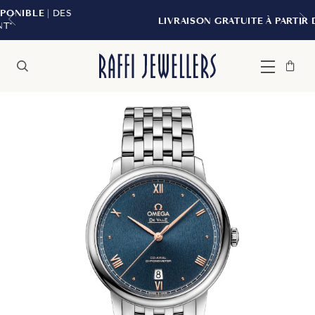
S
LIVRAISON GRATUITE À PARTIR DE 299 $*
Sac
Fermer
Menu
Rechercher
à
main