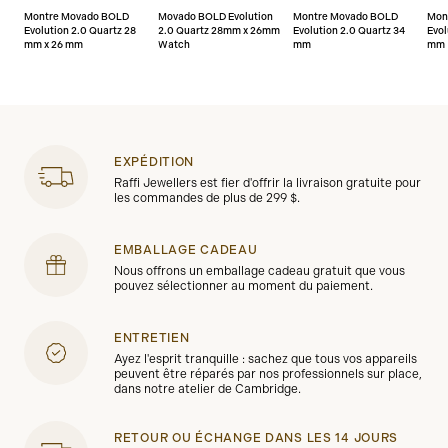
Montre Movado BOLD
Movado BOLD Evolution
Montre Movado BOLD
Mon
Evolution 2.0 Quartz 28
2.0 Quartz 28mm x 26mm
Evolution 2.0 Quartz 34
Evol
mm x 26 mm
Watch
mm
mm
EXPÉDITION
Raffi Jewellers est fier d'offrir la livraison gratuite pour
les commandes de plus de 299 $.
EMBALLAGE CADEAU
Nous offrons un emballage cadeau gratuit que vous
pouvez sélectionner au moment du paiement.
ENTRETIEN
Ayez l'esprit tranquille : sachez que tous vos appareils
peuvent être réparés par nos professionnels sur place,
dans notre atelier de Cambridge.
RETOUR OU ÉCHANGE DANS LES 14 JOURS