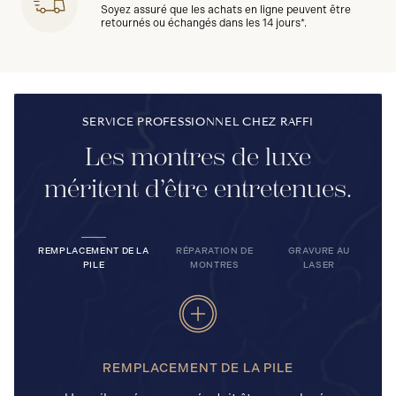
Soyez assuré que les achats en ligne peuvent être
retournés ou échangés dans les 14 jours*.
SERVICE PROFESSIONNEL CHEZ RAFFI
Les montres de luxe
méritent d’être entretenues.
REMPLACEMENT DE LA
RÉPARATION DE
GRAVURE AU
PILE
MONTRES
LASER
REMPLACEMENT DE LA PILE