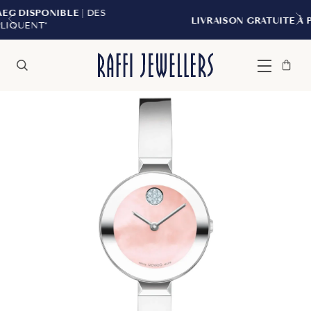
E
| DES
LIVRAISON GRATUITE À PARTIR DE 299 $
Sac
Fermer
Menu
Rechercher
à
main