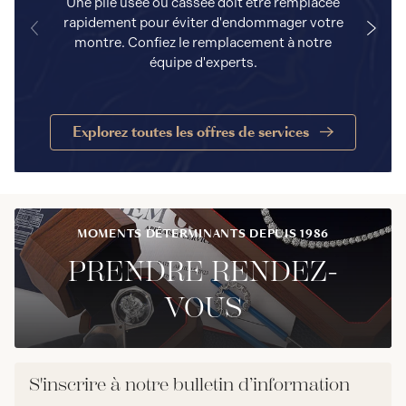
Une pile usée ou cassée doit être remplacée
rapidement pour éviter d'endommager votre
a
montre. Confiez le remplacement à notre
équipe d'experts.
Explorez toutes les offres de services
MOMENTS DÉTERMINANTS DEPUIS 1986
PRENDRE RENDEZ-
VOUS
S'inscrire à notre bulletin d’information