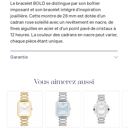
Le bracelet BOLD se distingue par son boîtier
imposant et son bracelet intégré d'inspiration
joaillière. Cette montre de 28 mm est dotée d'un
cadran rose soleillé avec un revêtement en nacre, de
fines aiguilles en acier et d'un point pavé de cristaux à
12 heures. La couleur des cadrans en nacre peut varier,
chaque pièce étant unique.
Garantie
GARANTIE DE 2 ANS
Toutes les montres Movado
sont livrées avec une garantie de 2 ans qui couvre la
réparation de tout défaut de fabrication.
Vous aimerez aussi