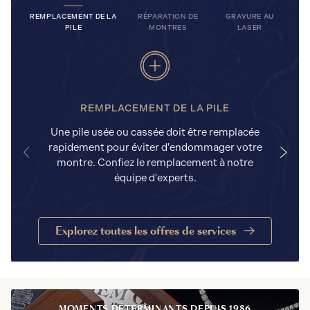
REMPLACEMENT DE LA
RÉPARATION DE
GRAVURE AU
PILE
MONTRES
LASER
REMPLACEMENT DE LA PILE
Une pile usée ou cassée doit être remplacée
rapidement pour éviter d'endommager votre
a
montre. Confiez le remplacement à notre
équipe d'experts.
Explorez toutes les offres de services
MOMENTS DÉTERMINANTS DEPUIS 1986