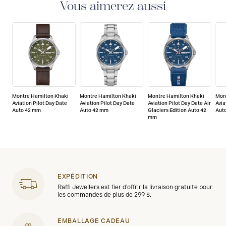
internationale de 2 ans qui couvre la réparation de
Vous aimerez aussi
tout défaut de fabrication.
Montre Hamilton Khaki
Montre Hamilton Khaki
Montre Hamilton Khaki
Mon
Aviation Pilot Day Date
Aviation Pilot Day Date
Aviation Pilot Day Date Air
Avia
Auto 42 mm
Auto 42 mm
Glaciers Edition Auto 42
Aut
mm
EXPÉDITION
Raffi Jewellers est fier d'offrir la livraison gratuite pour
les commandes de plus de 299 $.
EMBALLAGE CADEAU