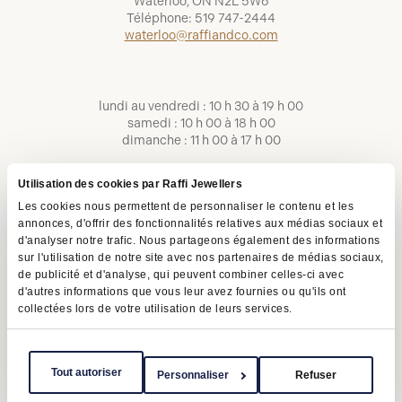
Waterloo, ON N2L 5W6
Téléphone:
519 747-2444
waterloo@raffiandco.com
lundi au vendredi : 10 h 30 à 19 h 00
samedi : 10 h 00 à 18 h 00
dimanche : 11 h 00 à 17 h 00
Utilisation des cookies par Raffi Jewellers
Les cookies nous permettent de personnaliser le contenu et les
annonces, d'offrir des fonctionnalités relatives aux médias sociaux et
d'analyser notre trafic. Nous partageons également des informations
sur l'utilisation de notre site avec nos partenaires de médias sociaux,
de publicité et d'analyse, qui peuvent combiner celles-ci avec
d'autres informations que vous leur avez fournies ou qu'ils ont
collectées lors de votre utilisation de leurs services.
Conditions d'utilisation
Politique de confidentialité
LAPHO
Tout autoriser
Personnaliser
Refuser
Copyright © 2026 | Raffi Jewellers Inc., tous droits réservés.