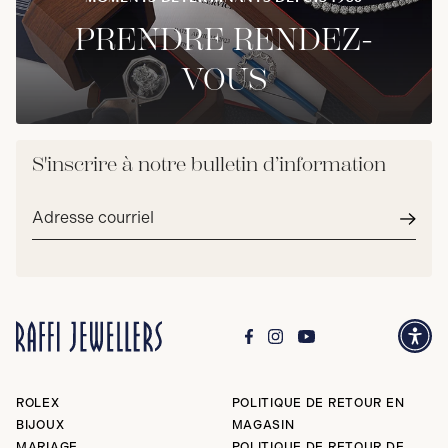
PRENDRE RENDEZ-
VOUS
S'inscrire à notre bulletin d’information
Adresse
courriel*
Envoy
ROLEX
POLITIQUE DE RETOUR EN
BIJOUX
MAGASIN
MARIAGE
POLITIQUE DE RETOUR DE