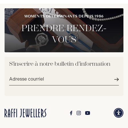
MOMENTS DÉTERMINANTS DEPUIS 1986
PRENDRE RENDEZ-
VOUS
S'inscrire à notre bulletin d’information
Adresse
courriel*
Envoy