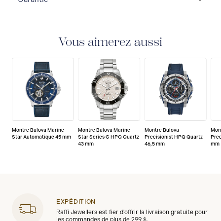
GARANTIE DE 3 ANS
Toutes les montres Bulova
sont livrées avec une garantie de 3 ans qui couvre la
réparation de tout défaut de fabrication.
Vous aimerez aussi
Montre Bulova Marine
Montre Bulova Marine
Montre Bulova
Mon
Star Automatique 45 mm
Star Series G HPQ Quartz
Precisionist HPQ Quartz
Prec
43 mm
46,5 mm
mm
EXPÉDITION
Raffi Jewellers est fier d'offrir la livraison gratuite pour
les commandes de plus de 299 $.