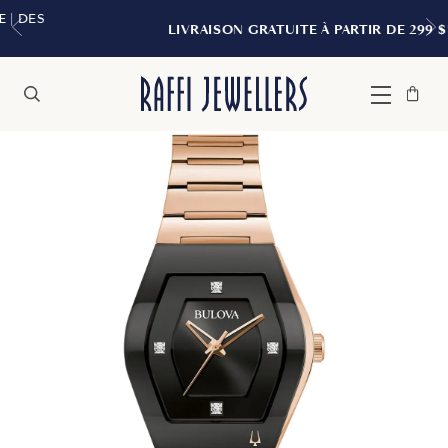
LIVRAISON GRATUITE À PARTIR DE 299 $*
Sac
Fermer
Menu
Rechercher
à
main