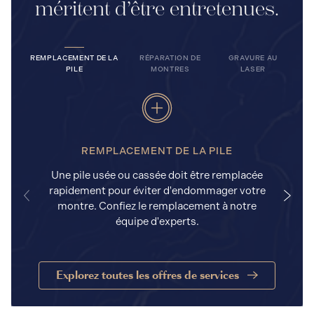
méritent d’être entretenues.
REMPLACEMENT DE LA
RÉPARATION DE
GRAVURE AU
PILE
MONTRES
LASER
REMPLACEMENT DE LA PILE
Une pile usée ou cassée doit être remplacée
rapidement pour éviter d'endommager votre
a
montre. Confiez le remplacement à notre
équipe d'experts.
Explorez toutes les offres de services