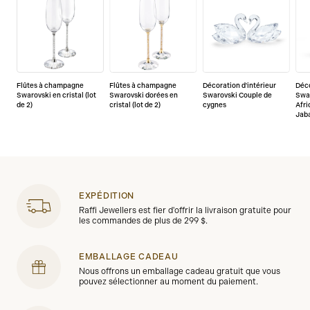
Flûtes à champagne
Flûtes à champagne
Décoration d'intérieur
Déco
Swarovski en cristal (lot
Swarovski dorées en
Swarovski Couple de
Swar
de 2)
cristal (lot de 2)
cygnes
Afr
Jaba
EXPÉDITION
Raffi Jewellers est fier d'offrir la livraison gratuite pour
les commandes de plus de 299 $.
EMBALLAGE CADEAU
Nous offrons un emballage cadeau gratuit que vous
pouvez sélectionner au moment du paiement.