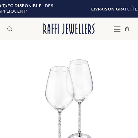
LE
| DES
LIVRAISON GRATUITE À PARTIR DE 299 
Sac
Fermer
Menu
Rechercher
à
main