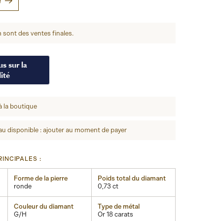
e
 sont des ventes finales.
s sur la
ité
à la boutique
u disponible : ajouter au moment de payer
INCIPALES :
Forme de la pierre
Poids total du diamant
ronde
0,73 ct
Couleur du diamant
Type de métal
G/H
Or 18 carats