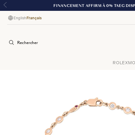
English
Français
Langue
Rechercher
ROLEX
MO