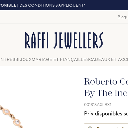
LIVRAISON GRATU
Blogu
Fermer
NTRES
BIJOUX
MARIAGE ET FIANÇAILLES
CADEAUX ET ACC
Roberto C
By The Inc
001318AXLBX1
Prix disponibles 