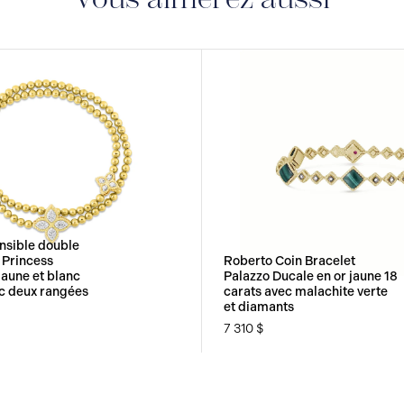
nsible double
 Princess
Roberto Coin Bracelet
jaune et blanc
Palazzo Ducale en or jaune 18
ec deux rangées
carats avec malachite verte
et diamants
7 310 $