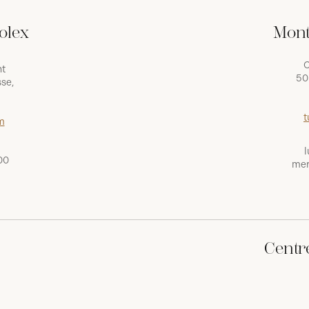
olex
Mont
C
nt
50
se,
t
m
l
00
mer
Centr