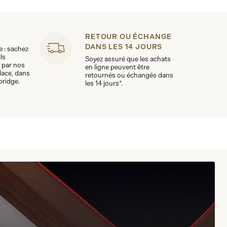
RETOUR OU ÉCHANGE
DANS LES 14 JOURS
le : sachez
ls
Soyez assuré que les achats
 par nos
en ligne peuvent être
lace, dans
retournés ou échangés dans
bridge.
les 14 jours*.