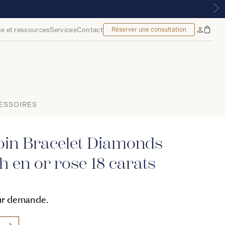
ITE À PARTIR DE 299 $*
e et ressources
Services
Contact
Réserver une consultation
Sac
Mon
à
compte
main
ESSOIRES
oin Bracelet Diamonds
h en or rose 18 carats
sur demande.