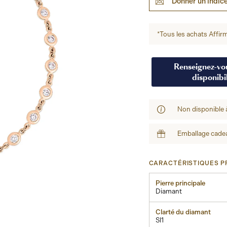
Donner un indic
*Tous les achats Affirm
Renseignez-vou
disponibil
Non disponible 
Emballage cadea
CARACTÉRISTIQUES PR
Pierre principale
Diamant
Clarté du diamant
SI1